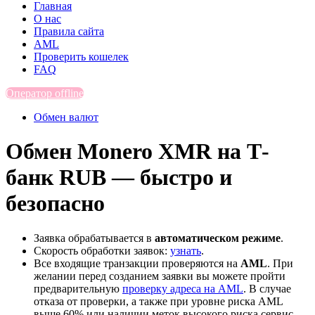
Главная
О нас
Правила сайта
AML
Проверить кошелек
FAQ
Оператор offline
Обмен валют
Обмен Monero XMR на Т-
банк RUB — быстро и
безопасно
Заявка обрабатывается в
автоматическом режиме
.
Скорость обработки заявок:
узнать
.
Все входящие транзакции проверяются на
AML
. При
желании перед созданием заявки вы можете пройти
предварительную
проверку адреса на AML
. В случае
отказа от проверки, а также при уровне риска AML
выше 60% или наличии меток высокого риска сервис