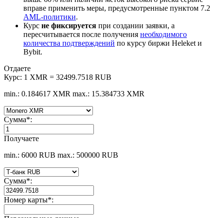
вправе применить меры, предусмотренные пунктом 7.2
AML-политики
.
Курс
не фиксируется
при создании заявки, а
пересчитывается после получения
необходимого
количества подтверждений
по курсу биржи Heleket и
Bybit.
Отдаете
Курс:
1 XMR = 32499.7518 RUB
min.: 0.184617 XMR
max.: 15.384733 XMR
Сумма
*
:
Получаете
min.: 6000 RUB
max.: 500000 RUB
Сумма
*
:
Номер карты
*
: