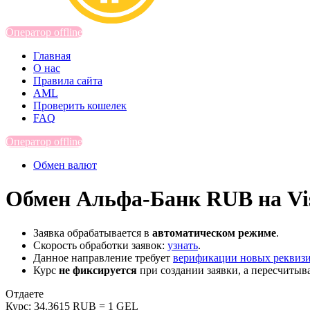
Оператор offline
Главная
О нас
Правила сайта
AML
Проверить кошелек
FAQ
Оператор offline
Обмен валют
Обмен Альфа-Банк RUB на Vi
Заявка обрабатывается в
автоматическом режиме
.
Скорость обработки заявок:
узнать
.
Данное направление требует
верификации новых реквиз
Курс
не фиксируется
при создании заявки, а пересчитыв
Отдаете
Курс:
34.3615 RUB = 1 GEL