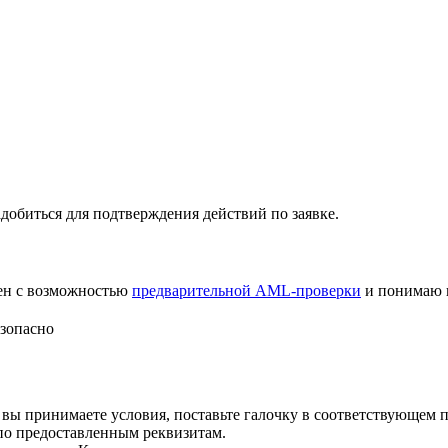
добиться для подтверждения действий по заявке.
лен с возможностью
предварительной AML-проверки
и понимаю 
зопасно
 вы принимаете условия, поставьте галочку в соответствующем 
по предоставленным реквизитам.