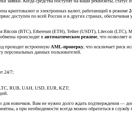
и заявки. Когда средства поступят на ваши реквизиты, статус 
ена криптовалют и электронных валют, работающий в режиме
2
рвис доступен по всей России и в других странах, обеспечивая
itcoin (BTC), Ethereum (ETH), Tether (USDT), Litecoin (LTC), 
 обмены происходят в
автоматическом режиме
, что позволяет 
вод проходит встроенную
AML-проверку
, что исключает риск и
ту персональных данных пользователей.
 24/7;
LTC, RUB, UAH, USD, EUR, KZT;
ций.
и для новичков. Вам не нужно долго ждать подтверждения — дос
онятны, а при необходимости всегда можно обратиться в службу