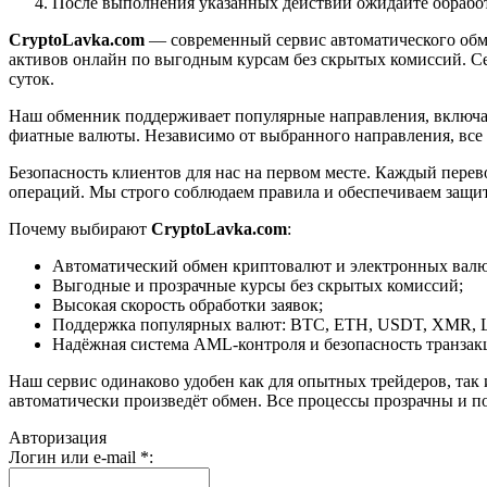
После выполнения указанных действий ожидайте обработк
CryptoLavka.com
— современный сервис автоматического обм
активов онлайн по выгодным курсам без скрытых комиссий. Се
суток.
Наш обменник поддерживает популярные направления, включая B
фиатные валюты. Независимо от выбранного направления, все
Безопасность клиентов для нас на первом месте. Каждый пере
операций. Мы строго соблюдаем правила и обеспечиваем защи
Почему выбирают
CryptoLavka.com
:
Автоматический обмен криптовалют и электронных валют
Выгодные и прозрачные курсы без скрытых комиссий;
Высокая скорость обработки заявок;
Поддержка популярных валют: BTC, ETH, USDT, XMR, 
Надёжная система AML-контроля и безопасность транзак
Наш сервис одинаково удобен как для опытных трейдеров, так 
автоматически произведёт обмен. Все процессы прозрачны и п
Авторизация
Логин или e-mail
*
: