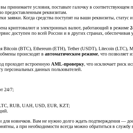
 вы принимаете условия, поставьте галочку в соответствующем 
по предоставленным реквизитам.
и заявки. Когда средства поступят на ваши реквизиты, статус 
ена криптовалют и электронных валют, работающий в режиме
2
рвис доступен по всей России и в других странах, обеспечивая
itcoin (BTC), Ethereum (ETH), Tether (USDT), Litecoin (LTC), 
 обмены происходят в
автоматическом режиме
, что позволяет 
вод проходит встроенную
AML-проверку
, что исключает риск и
ту персональных данных пользователей.
 24/7;
LTC, RUB, UAH, USD, EUR, KZT;
ций.
и для новичков. Вам не нужно долго ждать подтверждения — дос
онятны, а при необходимости всегда можно обратиться в службу