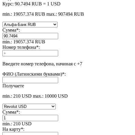
Курс:
90.7494 RUB = 1 USD
min.: 19057.374 RUB
max.: 907494 RUB
Сумма
*
:
min.: 19057.374 RUB
Номер телефона
*
:
Введите номер телефона, начиная с +7
ФИО (Латинскими буквами)
*
:
Получаете
min.: 210 USD
max.: 10000 USD
Сумма
*
:
min.: 210 USD
На карту
*
: