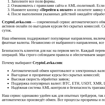
Заполните все поля формы.
Ознакомьтесь с правилами сайта и AML-политикой. Если
Нажмите кнопку
«Перейти к оплате»
и оплатите заявку 
После выполнения указанных действий ожидайте обработк
CryptoLavka.com
— современный сервис автоматического обм
активов онлайн по выгодным курсам без скрытых комиссий. Се
суток.
Наш обменник поддерживает популярные направления, включая B
фиатные валюты. Независимо от выбранного направления, все
Безопасность клиентов для нас на первом месте. Каждый пере
операций. Мы строго соблюдаем правила и обеспечиваем защи
Почему выбирают
CryptoLavka.com
:
Автоматический обмен криптовалют и электронных валют
Выгодные и прозрачные курсы без скрытых комиссий;
Высокая скорость обработки заявок;
Поддержка популярных валют: BTC, ETH, USDT, XMR, 
Надёжная система AML-контроля и безопасность транзак
Наш сервис одинаково удобен как для опытных трейдеров, так 
автоматически произведёт обмен. Все процессы прозрачны и п