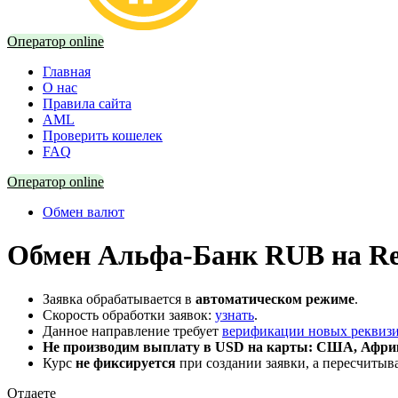
Оператор online
Главная
О нас
Правила сайта
AML
Проверить кошелек
FAQ
Оператор online
Обмен валют
Обмен Альфа-Банк RUB на Re
Заявка обрабатывается в
автоматическом режиме
.
Скорость обработки заявок:
узнать
.
Данное направление требует
верификации новых реквиз
Не производим выплату в USD на карты: США, Африк
Курс
не фиксируется
при создании заявки, а пересчитыв
Отдаете