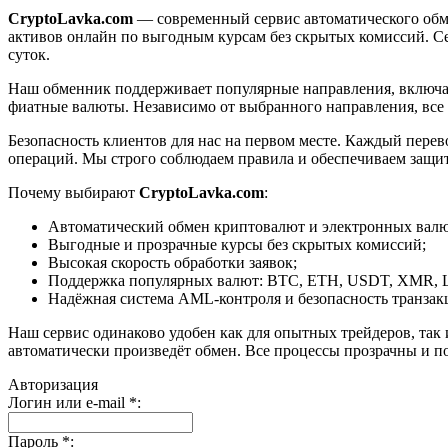
CryptoLavka.com
— современный сервис автоматического обм
активов онлайн по выгодным курсам без скрытых комиссий. Се
суток.
Наш обменник поддерживает популярные направления, включая B
фиатные валюты. Независимо от выбранного направления, все
Безопасность клиентов для нас на первом месте. Каждый пере
операций. Мы строго соблюдаем правила и обеспечиваем защи
Почему выбирают
CryptoLavka.com
:
Автоматический обмен криптовалют и электронных валют
Выгодные и прозрачные курсы без скрытых комиссий;
Высокая скорость обработки заявок;
Поддержка популярных валют: BTC, ETH, USDT, XMR, 
Надёжная система AML-контроля и безопасность транзак
Наш сервис одинаково удобен как для опытных трейдеров, так 
автоматически произведёт обмен. Все процессы прозрачны и п
Авторизация
Логин или e-mail
*
:
Пароль
*
: