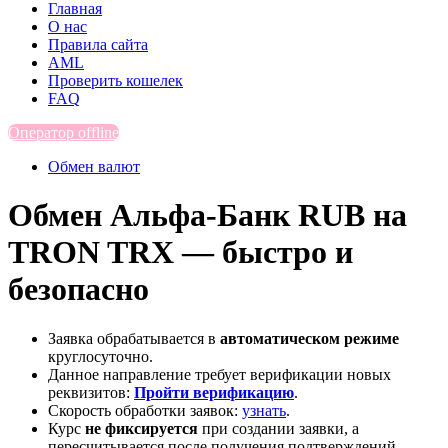
Главная
О нас
Правила сайта
AML
Проверить кошелек
FAQ
Оператор offline
Обмен валют
Обмен Альфа-Банк RUB на
TRON TRX — быстро и
безопасно
Заявка обрабатывается в
автоматическом режиме
круглосуточно.
Данное направление требует верификации новых
реквизитов:
Пройти верификацию
.
Скорость обработки заявок:
узнать
.
Курс
не фиксируется
при создании заявки, а
пересчитывается после получения подтверждений