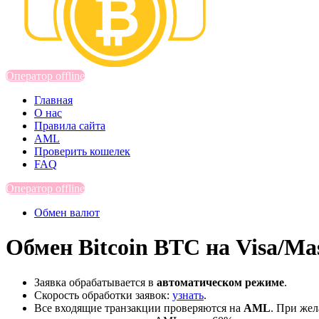
Оператор offline
Главная
О нас
Правила сайта
AML
Проверить кошелек
FAQ
Оператор offline
Обмен валют
Обмен Bitcoin BTC на Visa/M
Заявка обрабатывается в
автоматическом режиме
.
Скорость обработки заявок:
узнать
.
Все входящие транзакции проверяются на
AML
. При же