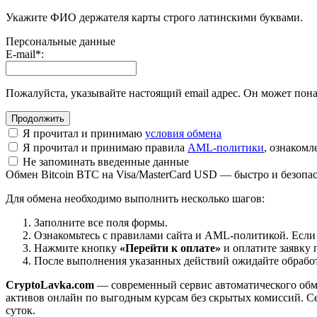
Укажите ФИО держателя карты строго латинскими буквами.
Персональные данные
E-mail
*
:
Пожалуйста, указывайте настоящий email адрес. Он может пона
Я прочитал и принимаю
условия обмена
Я прочитал и принимаю правила
AML-политики
, ознаком
Не запоминать введенные данные
Обмен Bitcoin BTC на Visa/MasterCard USD — быстро и безопа
Для обмена необходимо выполнить несколько шагов:
Заполните все поля формы.
Ознакомьтесь с правилами сайта и AML-политикой. Если
Нажмите кнопку
«Перейти к оплате»
и оплатите заявку 
После выполнения указанных действий ожидайте обработк
CryptoLavka.com
— современный сервис автоматического обм
активов онлайн по выгодным курсам без скрытых комиссий. Се
суток.