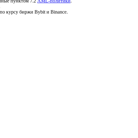
нные пунктом 7.2
AML-политики
.
.
по курсу биржи Bybit и Binance.