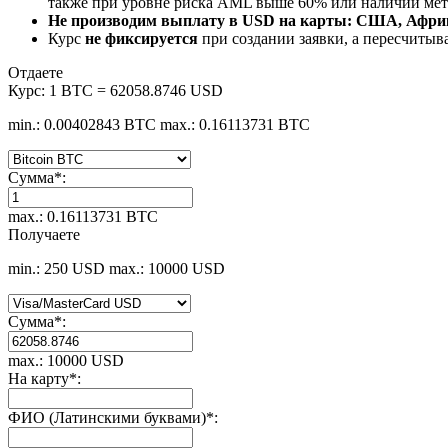
также при уровне риска AML выше 60% или наличии мето
Не производим выплату в USD на карты: США, Африк
Курс
не фиксируется
при создании заявки, а пересчитыв
Отдаете
Курс:
1 BTC = 62058.8746 USD
min.: 0.00402843 BTC
max.: 0.16113731 BTC
Сумма
*
:
max.: 0.16113731 BTC
Получаете
min.: 250 USD
max.: 10000 USD
Сумма
*
:
max.: 10000 USD
На карту
*
:
ФИО (Латинскими буквами)
*
: