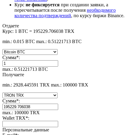
Курс
не фиксируется
при создании заявки, а
пересчитывается после получения
необходимого
количества подтверждений
, по курсу биржи Binance.
Отдаете
Курс:
1 BTC = 195229.706038 TRX
min.: 0.015 BTC
max.: 0.51221713 BTC
Сумма
*
:
max.: 0.51221713 BTC
Получаете
min.: 2928.445591 TRX
max.: 100000 TRX
Сумма
*
:
max.: 100000 TRX
Wallet TRX
*
:
Персональные данные