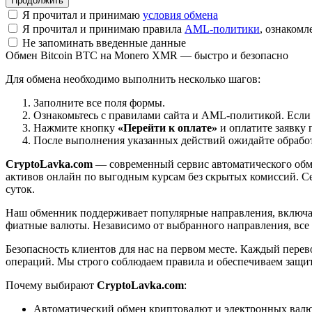
Я прочитал и принимаю
условия обмена
Я прочитал и принимаю правила
AML-политики
, ознаком
Не запоминать введенные данные
Обмен Bitcoin BTC на Monero XMR — быстро и безопасно
Для обмена необходимо выполнить несколько шагов:
Заполните все поля формы.
Ознакомьтесь с правилами сайта и AML-политикой. Если
Нажмите кнопку
«Перейти к оплате»
и оплатите заявку 
После выполнения указанных действий ожидайте обработк
CryptoLavka.com
— современный сервис автоматического обм
активов онлайн по выгодным курсам без скрытых комиссий. Се
суток.
Наш обменник поддерживает популярные направления, включая B
фиатные валюты. Независимо от выбранного направления, все
Безопасность клиентов для нас на первом месте. Каждый пере
операций. Мы строго соблюдаем правила и обеспечиваем защи
Почему выбирают
CryptoLavka.com
:
Автоматический обмен криптовалют и электронных валют