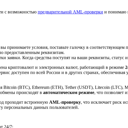
лен с возможностью
предварительной AML-проверки
и понимаю 
 вы принимаете условия, поставьте галочку в соответствующем 
по предоставленным реквизитам.
и заявки. Когда средства поступят на ваши реквизиты, статус 
ена криптовалют и электронных валют, работающий в режиме
2
рвис доступен по всей России и в других странах, обеспечивая
itcoin (BTC), Ethereum (ETH), Tether (USDT), Litecoin (LTC), 
 обмены происходят в
автоматическом режиме
, что позволяет 
вод проходит встроенную
AML-проверку
, что исключает риск и
ту персональных данных пользователей.
 24/7;