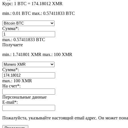
Курс:
1 BTC = 174.18012 XMR
min.: 0.01 BTC
max.: 0.57411833 BTC
Сумма
*
:
max.: 0.57411833 BTC
Получаете
min.: 1.741801 XMR
max.: 100 XMR
Сумма
*
:
max.: 100 XMR
На счет
*
:
Персональные данные
E-mail
*
:
Пожалуйста, указывайте настоящий email адрес. Он может пона