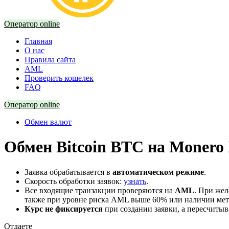
Оператор online
Главная
О нас
Правила сайта
AML
Проверить кошелек
FAQ
Оператор online
Обмен валют
Обмен Bitcoin BTC на Monero
Заявка обрабатывается в
автоматическом режиме
.
Скорость обработки заявок:
узнать
.
Все входящие транзакции проверяются на
AML
. При же
также при уровне риска AML выше 60% или наличии мето
Курс
не фиксируется
при создании заявки, а пересчиты
Отдаете