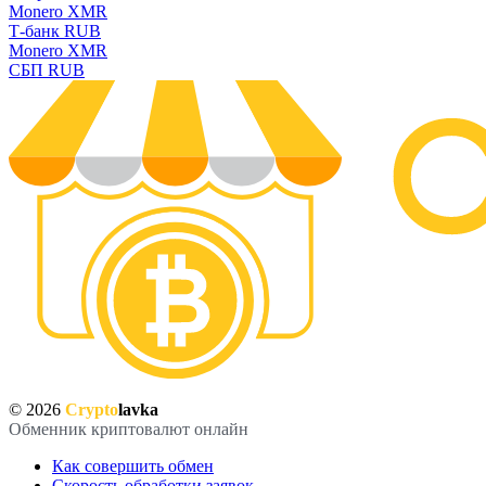
Monero XMR
Т-банк RUB
Monero XMR
СБП RUB
© 2026
Crypto
lavka
Обменник криптовалют онлайн
Как совершить обмен
Скорость обработки заявок