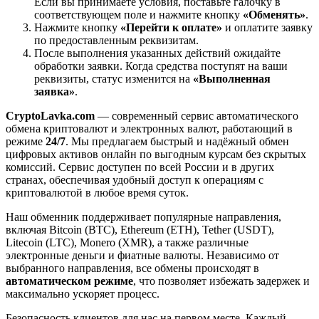
Если вы принимаете условия, поставьте галочку в
соответствующем поле и нажмите кнопку
«Обменять»
.
Нажмите кнопку
«Перейти к оплате»
и оплатите заявку
по предоставленным реквизитам.
После выполнения указанных действий ожидайте
обработки заявки. Когда средства поступят на ваши
реквизиты, статус изменится на
«Выполненная
заявка»
.
CryptoLavka.com
— современный сервис автоматического
обмена криптовалют и электронных валют, работающий в
режиме
24/7
. Мы предлагаем быстрый и надёжный обмен
цифровых активов онлайн по выгодным курсам без скрытых
комиссий. Сервис доступен по всей России и в других
странах, обеспечивая удобный доступ к операциям с
криптовалютой в любое время суток.
Наш обменник поддерживает популярные направления,
включая Bitcoin (BTC), Ethereum (ETH), Tether (USDT),
Litecoin (LTC), Monero (XMR), а также различные
электронные деньги и фиатные валюты. Независимо от
выбранного направления, все обмены происходят в
автоматическом режиме
, что позволяет избежать задержек и
максимально ускоряет процесс.
Безопасность клиентов для нас на первом месте. Каждый