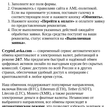
Заполните все поля формы.
Ознакомьтесь с правилами сайта и AML-политикой.
Если вы принимаете условия, поставьте галочку в
соответствующем поле и нажмите кнопку
«Обменять»
.
Нажмите кнопку
«Перейти к оплате»
и оплатите заявку
по предоставленным реквизитам.
После выполнения указанных действий ожидайте
обработки заявки. Когда средства поступят на ваши
реквизиты, статус изменится на
«Выполненная
заявка»
.
CryptoLavka.com
— современный сервис автоматического
обмена криптовалют и электронных валют, работающий в
режиме
24/7
. Мы предлагаем быстрый и надёжный обмен
цифровых активов онлайн по выгодным курсам без скрытых
комиссий. Сервис доступен по всей России и в других
странах, обеспечивая удобный доступ к операциям с
криптовалютой в любое время суток.
Наш обменник поддерживает популярные направления,
включая Bitcoin (BTC), Ethereum (ETH), Tether (USDT),
Litecoin (LTC), Monero (XMR), а также различные
электронные деньги и фиатные валюты. Независимо от
выбранного направления, все обмены происходят в
автоматическом режиме
, что позволяет избежать задержек и