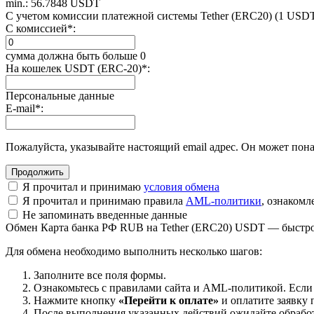
min.: 56.7848 USDT
С учетом комиссии платежной системы Tether (ERC20) (1 USD
С комиссией
*
:
сумма должна быть больше 0
На кошелек USDT (ERC-20)
*
:
Персональные данные
E-mail
*
:
Пожалуйста, указывайте настоящий email адрес. Он может пона
Я прочитал и принимаю
условия обмена
Я прочитал и принимаю правила
AML-политики
, ознаком
Не запоминать введенные данные
Обмен Карта банка РФ RUB на Tether (ERC20) USDT — быстро
Для обмена необходимо выполнить несколько шагов:
Заполните все поля формы.
Ознакомьтесь с правилами сайта и AML-политикой. Если
Нажмите кнопку
«Перейти к оплате»
и оплатите заявку 
После выполнения указанных действий ожидайте обработк