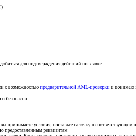
T)
добиться для подтверждения действий по заявке.
лен с возможностью
предварительной AML-проверки
и понимаю 
 и безопасно
 вы принимаете условия, поставьте галочку в соответствующем 
по предоставленным реквизитам.
и заявки. Когда средства поступят на ваши реквизиты, статус 