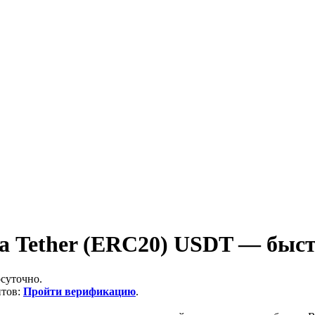
 Tether (ERC20) USDT — быст
суточно.
итов:
Пройти верификацию
.