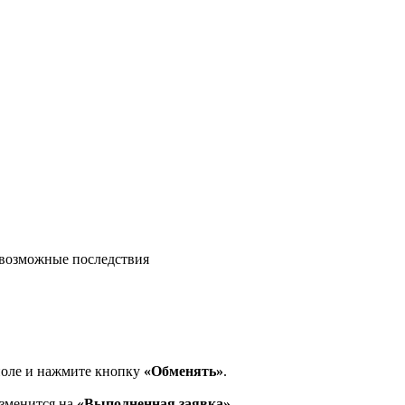
возможные последствия
поле и нажмите кнопку
«Обменять»
.
изменится на
«Выполненная заявка»
.