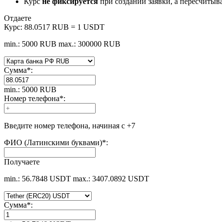
Курс
не фиксируется
при создании заявки, а пересчитыв
Отдаете
Курс:
88.0517 RUB = 1 USDT
min.: 5000 RUB
max.: 300000 RUB
Сумма
*
:
min.: 5000 RUB
Номер телефона
*
:
Введите номер телефона, начиная с +7
ФИО (Латинскими буквами)
*
:
Получаете
min.: 56.7848 USDT
max.: 3407.0892 USDT
Сумма
*
: