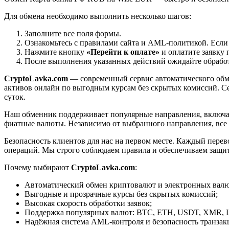
Для обмена необходимо выполнить несколько шагов:
Заполните все поля формы.
Ознакомьтесь с правилами сайта и AML-политикой. Если
Нажмите кнопку
«Перейти к оплате»
и оплатите заявку 
После выполнения указанных действий ожидайте обработк
CryptoLavka.com
— современный сервис автоматического обм
активов онлайн по выгодным курсам без скрытых комиссий. Се
суток.
Наш обменник поддерживает популярные направления, включая B
фиатные валюты. Независимо от выбранного направления, все
Безопасность клиентов для нас на первом месте. Каждый пере
операций. Мы строго соблюдаем правила и обеспечиваем защи
Почему выбирают
CryptoLavka.com
:
Автоматический обмен криптовалют и электронных валют
Выгодные и прозрачные курсы без скрытых комиссий;
Высокая скорость обработки заявок;
Поддержка популярных валют: BTC, ETH, USDT, XMR, 
Надёжная система AML-контроля и безопасность транзак