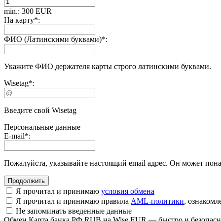
min.: 300 EUR
На карту
*
:
ФИО (Латинскими буквами)
*
:
Укажите ФИО держателя карты строго латинскими буквами.
Wisetag
*
:
Введите свой Wisetag
Персональные данные
E-mail
*
:
Пожалуйста, указывайте настоящий email адрес. Он может пона
Я прочитал и принимаю
условия обмена
Я прочитал и принимаю правила
AML-политики
, ознаком
Не запоминать введенные данные
Обмен Карта банка РФ RUB на Wise EUR — быстро и безопас