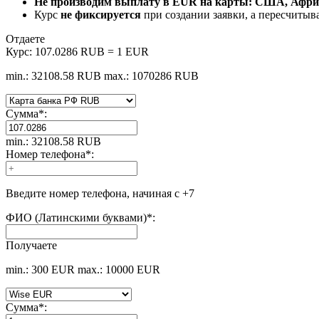
Не производим выплату в EUR на карты: США, Африк
Курс
не фиксируется
при создании заявки, а пересчитыв
Отдаете
Курс:
107.0286 RUB = 1 EUR
min.: 32108.58 RUB
max.: 1070286 RUB
Сумма
*
:
min.: 32108.58 RUB
Номер телефона
*
:
Введите номер телефона, начиная с +7
ФИО (Латинскими буквами)
*
:
Получаете
min.: 300 EUR
max.: 10000 EUR
Сумма
*
: