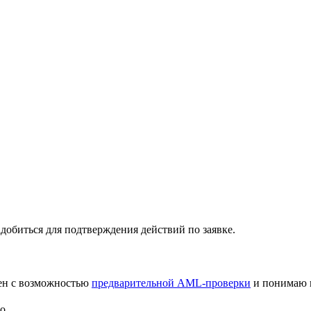
добиться для подтверждения действий по заявке.
лен с возможностью
предварительной AML-проверки
и понимаю 
но