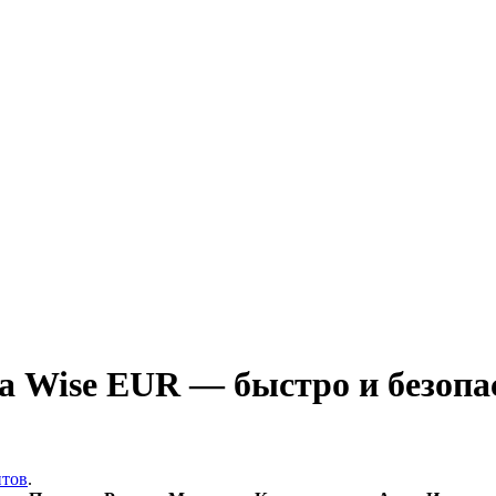
а Wise EUR — быстро и безопа
итов
.