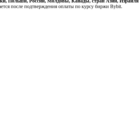
и, Польши, России, Молдовы, Канады, стран Азии, Израиля
ается после подтверждения оплаты по курсу биржи Bybit.