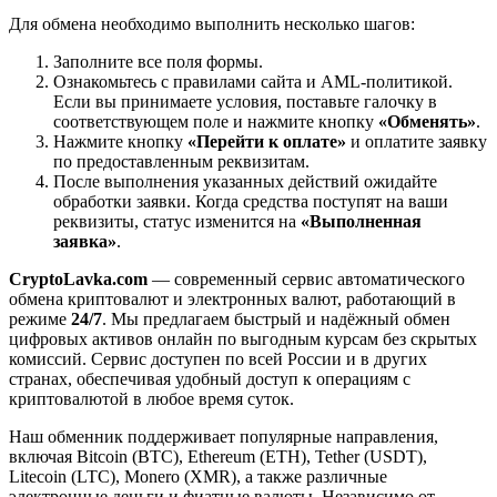
Для обмена необходимо выполнить несколько шагов:
Заполните все поля формы.
Ознакомьтесь с правилами сайта и AML-политикой.
Если вы принимаете условия, поставьте галочку в
соответствующем поле и нажмите кнопку
«Обменять»
.
Нажмите кнопку
«Перейти к оплате»
и оплатите заявку
по предоставленным реквизитам.
После выполнения указанных действий ожидайте
обработки заявки. Когда средства поступят на ваши
реквизиты, статус изменится на
«Выполненная
заявка»
.
CryptoLavka.com
— современный сервис автоматического
обмена криптовалют и электронных валют, работающий в
режиме
24/7
. Мы предлагаем быстрый и надёжный обмен
цифровых активов онлайн по выгодным курсам без скрытых
комиссий. Сервис доступен по всей России и в других
странах, обеспечивая удобный доступ к операциям с
криптовалютой в любое время суток.
Наш обменник поддерживает популярные направления,
включая Bitcoin (BTC), Ethereum (ETH), Tether (USDT),
Litecoin (LTC), Monero (XMR), а также различные
электронные деньги и фиатные валюты. Независимо от