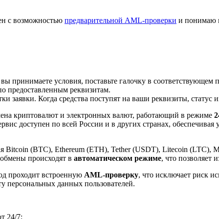
лен с возможностью
предварительной AML-проверки
и понимаю 
 вы принимаете условия, поставьте галочку в соответствующем 
по предоставленным реквизитам.
и заявки. Когда средства поступят на ваши реквизиты, статус 
ена криптовалют и электронных валют, работающий в режиме
2
рвис доступен по всей России и в других странах, обеспечивая
itcoin (BTC), Ethereum (ETH), Tether (USDT), Litecoin (LTC), 
 обмены происходят в
автоматическом режиме
, что позволяет 
вод проходит встроенную
AML-проверку
, что исключает риск и
ту персональных данных пользователей.
 24/7;