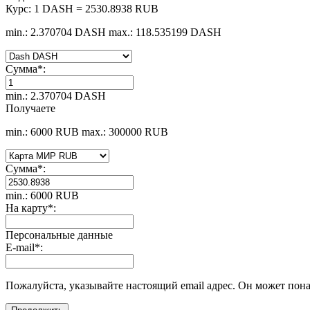
Курс:
1 DASH = 2530.8938 RUB
min.: 2.370704 DASH
max.: 118.535199 DASH
Сумма
*
:
min.: 2.370704 DASH
Получаете
min.: 6000 RUB
max.: 300000 RUB
Сумма
*
:
min.: 6000 RUB
На карту
*
:
Персональные данные
E-mail
*
:
Пожалуйста, указывайте настоящий email адрес. Он может пона