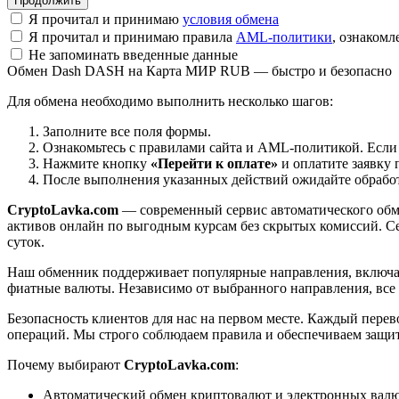
Я прочитал и принимаю
условия обмена
Я прочитал и принимаю правила
AML-политики
, ознаком
Не запоминать введенные данные
Обмен Dash DASH на Карта МИР RUB — быстро и безопасно
Для обмена необходимо выполнить несколько шагов:
Заполните все поля формы.
Ознакомьтесь с правилами сайта и AML-политикой. Если
Нажмите кнопку
«Перейти к оплате»
и оплатите заявку 
После выполнения указанных действий ожидайте обработк
CryptoLavka.com
— современный сервис автоматического обм
активов онлайн по выгодным курсам без скрытых комиссий. Се
суток.
Наш обменник поддерживает популярные направления, включая B
фиатные валюты. Независимо от выбранного направления, все
Безопасность клиентов для нас на первом месте. Каждый пере
операций. Мы строго соблюдаем правила и обеспечиваем защи
Почему выбирают
CryptoLavka.com
:
Автоматический обмен криптовалют и электронных валют