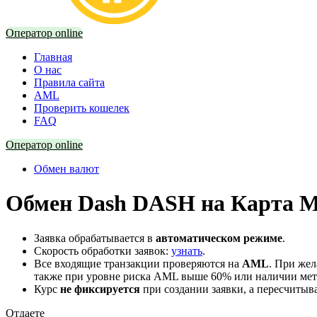
Оператор online
Главная
О нас
Правила сайта
AML
Проверить кошелек
FAQ
Оператор online
Обмен валют
Обмен Dash DASH на Карта М
Заявка обрабатывается в
автоматическом режиме
.
Скорость обработки заявок:
узнать
.
Все входящие транзакции проверяются на
AML
. При же
также при уровне риска AML выше 60% или наличии мето
Курс
не фиксируется
при создании заявки, а пересчитыв
Отдаете