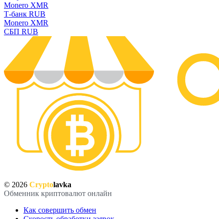
Monero XMR
Т-банк RUB
Monero XMR
СБП RUB
© 2026
Crypto
lavka
Обменник криптовалют онлайн
Как совершить обмен
Скорость обработки заявок