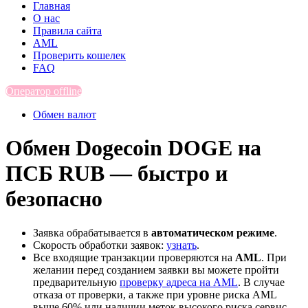
Главная
О нас
Правила сайта
AML
Проверить кошелек
FAQ
Оператор offline
Обмен валют
Обмен Dogecoin DOGE на
ПСБ RUB — быстро и
безопасно
Заявка обрабатывается в
автоматическом режиме
.
Скорость обработки заявок:
узнать
.
Все входящие транзакции проверяются на
AML
. При
желании перед созданием заявки вы можете пройти
предварительную
проверку адреса на AML
. В случае
отказа от проверки, а также при уровне риска AML
выше 60% или наличии меток высокого риска сервис