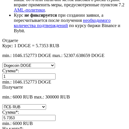
вправе применить меры, предусмотренные пунктом 7.2
AML-политики
.
Курс
не фиксируется
при создании заявки, а
пересчитывается после получения
необходимого
количества подтверждений
по курсу биржи Binance и
Bybit.
Отдаете
Курс:
1 DOGE = 5.7353 RUB
min.: 1046.152773 DOGE
max.: 52307.638659 DOGE
Сумма
*
:
min.: 1046.152773 DOGE
Получаете
min.: 6000 RUB
max.: 300000 RUB
Сумма
*
:
min.: 6000 RUB
На карту
*
: