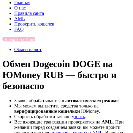
Главная
О нас
Правила сайта
AML
Проверить кошелек
FAQ
Оператор offline
Обмен валют
Обмен Dogecoin DOGE на
ЮMoney RUB — быстро и
безопасно
Заявка обрабатывается в
автоматическом режиме
.
Мы можем выплатить средства только на
верифицированные кошельки
ЮMoney.
Скорость обработки заявок:
узнать
.
Все входящие транзакции проверяются на
AML
. При
желании перед созданием заявки вы можете пройти
предварительную
проверку адреса на AML
. В случае