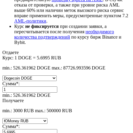
отказа от проверки, а также при уровне риска AML
выше 60% или наличии меток высокого риска сервис
вправе применить меры, предусмотренные пунктом 7.2
AML-политики
.
Курс
не фиксируется
при создании заявки, а
пересчитывается после получения
необходимого
количества подтверждений
по курсу бирж Binance и
Bybit.
Отдаете
Курс:
1 DOGE = 5.6995 RUB
min.: 526.361962 DOGE
max.: 87726.993596 DOGE
Сумма
*
:
min.: 526.361962 DOGE
Получаете
min.: 3000 RUB
max.: 500000 RUB
Сумма
*
: