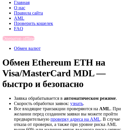
Главная
О нас
Правила сайта
AML
Проверить кошелек
FAQ
Оператор offline
Обмен валют
Обмен Ethereum ETH на
Visa/MasterCard MDL —
быстро и безопасно
Заявка обрабатывается в
автоматическом режиме
.
Скорость обработки заявок:
узнать
.
Все входящие транзакции проверяются на
AML
. При
желании перед созданием заявки вы можете пройти
предварительную
проверку адреса на AML
. В случае
отказа от проверки, а также при уровне риска AML
выше 60% или наличии меток высокого риска сервис