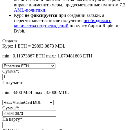
вправе применить меры, предусмотренные пунктом 7.2
AML-политики
.
Курс
не фиксируется
при создании заявки, а
пересчитывается после получения
необходимого
количества подтверждений
по курсу биржи Rapira и
Bybit.
Отдаете
Курс:
1 ETH = 29893.0873 MDL
min.: 0.11373867 ETH
max.: 1.070481603 ETH
Сумма
*
:
Получаете
min.: 3400 MDL
max.: 32000 MDL
Сумма
*
:
На карту
*
: