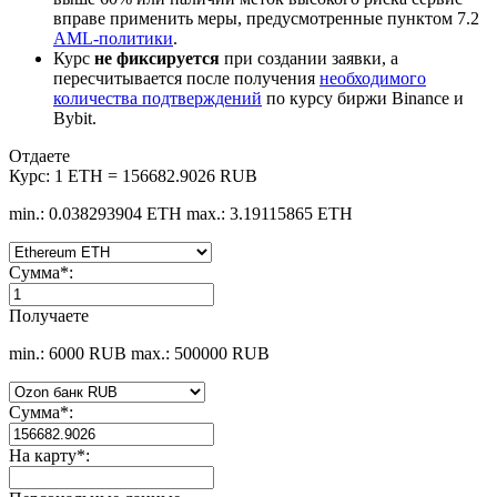
вправе применить меры, предусмотренные пунктом 7.2
AML-политики
.
Курс
не фиксируется
при создании заявки, а
пересчитывается после получения
необходимого
количества подтверждений
по курсу биржи Binance и
Bybit.
Отдаете
Курс:
1 ETH = 156682.9026 RUB
min.: 0.038293904 ETH
max.: 3.19115865 ETH
Сумма
*
:
Получаете
min.: 6000 RUB
max.: 500000 RUB
Сумма
*
:
На карту
*
: