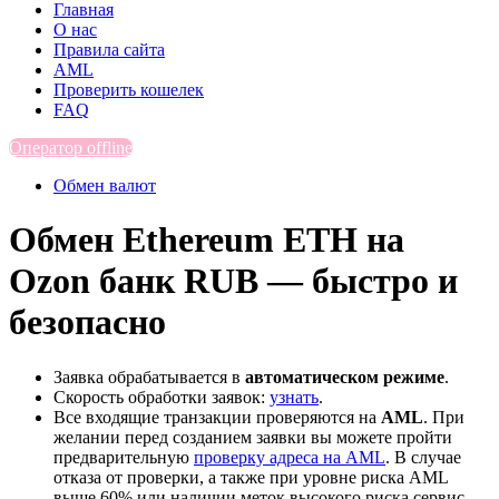
Главная
О нас
Правила сайта
AML
Проверить кошелек
FAQ
Оператор offline
Обмен валют
Обмен Ethereum ETH на
Ozon банк RUB — быстро и
безопасно
Заявка обрабатывается в
автоматическом режиме
.
Скорость обработки заявок:
узнать
.
Все входящие транзакции проверяются на
AML
. При
желании перед созданием заявки вы можете пройти
предварительную
проверку адреса на AML
. В случае
отказа от проверки, а также при уровне риска AML
выше 60% или наличии меток высокого риска сервис