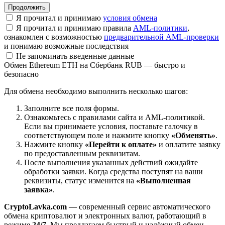
Я прочитал и принимаю
условия обмена
Я прочитал и принимаю правила
AML-политики
,
ознакомлен с возможностью
предварительной AML-проверки
и понимаю возможные последствия
Не запоминать введенные данные
Обмен Ethereum ETH на Сбербанк RUB — быстро и
безопасно
Для обмена необходимо выполнить несколько шагов:
Заполните все поля формы.
Ознакомьтесь с правилами сайта и AML-политикой.
Если вы принимаете условия, поставьте галочку в
соответствующем поле и нажмите кнопку
«Обменять»
.
Нажмите кнопку
«Перейти к оплате»
и оплатите заявку
по предоставленным реквизитам.
После выполнения указанных действий ожидайте
обработки заявки. Когда средства поступят на ваши
реквизиты, статус изменится на
«Выполненная
заявка»
.
CryptoLavka.com
— современный сервис автоматического
обмена криптовалют и электронных валют, работающий в
режиме
24/7
. Мы предлагаем быстрый и надёжный обмен