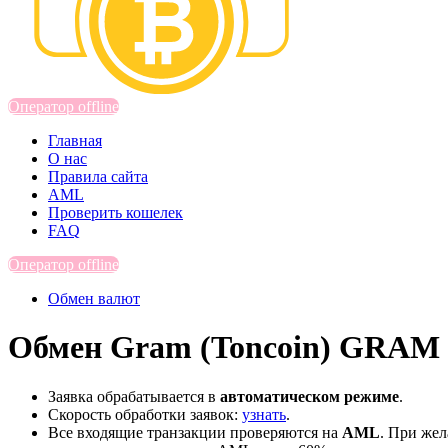
Оператор offline
Главная
О нас
Правила сайта
AML
Проверить кошелек
FAQ
Оператор offline
Обмен валют
Обмен Gram (Toncoin) GRAM 
Заявка обрабатывается в
автоматическом режиме
.
Скорость обработки заявок:
узнать
.
Все входящие транзакции проверяются на
AML
. При же