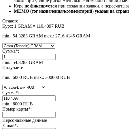
также при уровне риска AML выше 60% или наличии мето
Курс
не фиксируется
при создании заявки, а пересчитыв
MEMO (тэг назначения/комментарий) указан на стран
Отдаете
Курс:
1 GRAM = 110.4397 RUB
min.: 54.3283 GRAM
max.: 2716.4145 GRAM
Сумма
*
:
min.: 54.3283 GRAM
Получаете
min.: 6000 RUB
max.: 300000 RUB
Сумма
*
:
min.: 6000 RUB
Номер карты
*
:
Персональные данные
E-mail
*
: