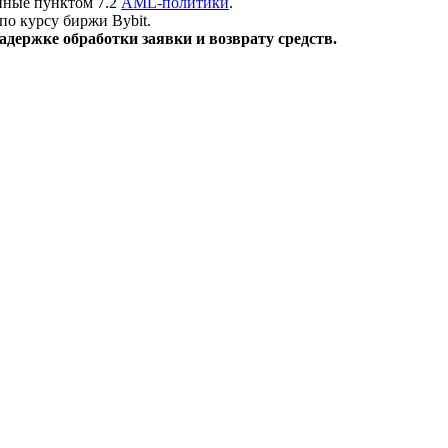
нные пунктом 7.2
AML-политики
.
по курсу биржи Bybit.
держке обработки заявки и возврату средств.