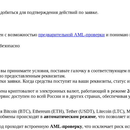
добиться для подтверждения действий по заявке.
лен с возможностью
предварительной AML-проверки
и понимаю 
безопасно
 вы принимаете условия, поставьте галочку в соответствующем 
по предоставленным реквизитам.
и заявки. Когда средства поступят на ваши реквизиты, статус 
ена криптовалют и электронных валют, работающий в режиме
2
рвис доступен по всей России и в других странах, обеспечивая
itcoin (BTC), Ethereum (ETH), Tether (USDT), Litecoin (LTC), 
 обмены происходят в
автоматическом режиме
, что позволяет 
вод проходит встроенную
AML-проверку
, что исключает риск и