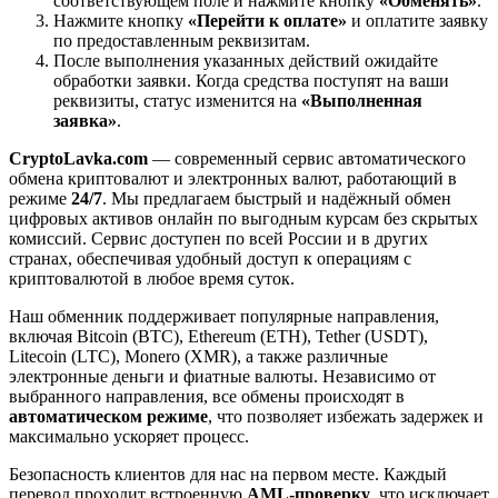
соответствующем поле и нажмите кнопку
«Обменять»
.
Нажмите кнопку
«Перейти к оплате»
и оплатите заявку
по предоставленным реквизитам.
После выполнения указанных действий ожидайте
обработки заявки. Когда средства поступят на ваши
реквизиты, статус изменится на
«Выполненная
заявка»
.
CryptoLavka.com
— современный сервис автоматического
обмена криптовалют и электронных валют, работающий в
режиме
24/7
. Мы предлагаем быстрый и надёжный обмен
цифровых активов онлайн по выгодным курсам без скрытых
комиссий. Сервис доступен по всей России и в других
странах, обеспечивая удобный доступ к операциям с
криптовалютой в любое время суток.
Наш обменник поддерживает популярные направления,
включая Bitcoin (BTC), Ethereum (ETH), Tether (USDT),
Litecoin (LTC), Monero (XMR), а также различные
электронные деньги и фиатные валюты. Независимо от
выбранного направления, все обмены происходят в
автоматическом режиме
, что позволяет избежать задержек и
максимально ускоряет процесс.
Безопасность клиентов для нас на первом месте. Каждый
перевод проходит встроенную
AML-проверку
, что исключает