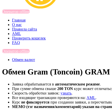
Оператор offline
Главная
О нас
Правила сайта
AML
Проверить кошелек
FAQ
Оператор offline
Обмен валют
Обмен Gram (Toncoin) GRAM н
Заявка обрабатывается в
автоматическом режиме
.
При сумме обмена свыше
200 TON
курс может отличатьс
Скорость обработки заявок:
узнать
.
Все входящие транзакции проверяются на:
AML
.
Курс
не фиксируется
при создании заявки, а пересчитыв
MEMO (тэг назначения/комментарий) указан на стран