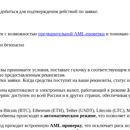
добиться для подтверждения действий по заявке.
лен с возможностью
предварительной AML-проверки
и понимаю 
и безопасно
 вы принимаете условия, поставьте галочку в соответствующем 
по предоставленным реквизитам.
и заявки. Когда средства поступят на ваши реквизиты, статус 
ена криптовалют и электронных валют, работающий в режиме
2
рвис доступен по всей России и в других странах, обеспечивая
itcoin (BTC), Ethereum (ETH), Tether (USDT), Litecoin (LTC), 
 обмены происходят в
автоматическом режиме
, что позволяет 
вод проходит встроенную
AML-проверку
, что исключает риск и