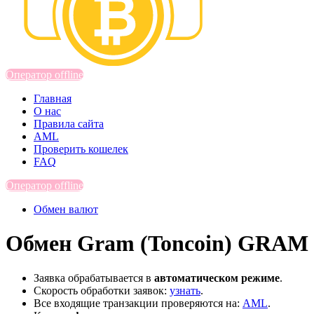
Оператор offline
Главная
О нас
Правила сайта
AML
Проверить кошелек
FAQ
Оператор offline
Обмен валют
Обмен Gram (Toncoin) GRAM н
Заявка обрабатывается в
автоматическом режиме
.
Скорость обработки заявок:
узнать
.
Все входящие транзакции проверяются на:
AML
.