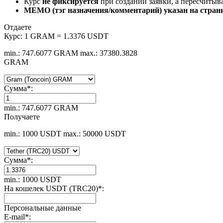
Курс
не фиксируется
при создании заявки, а пересчитыв
MEMO (тэг назначения/комментарий) указан на стран
Отдаете
Курс:
1 GRAM = 1.3376 USDT
min.: 747.6077 GRAM
max.: 37380.3828
GRAM
Сумма
*
:
min.: 747.6077 GRAM
Получаете
min.: 1000 USDT
max.: 50000 USDT
Сумма
*
:
min.: 1000 USDT
На кошелек USDT (TRC20)
*
:
Персональные данные
E-mail
*
: