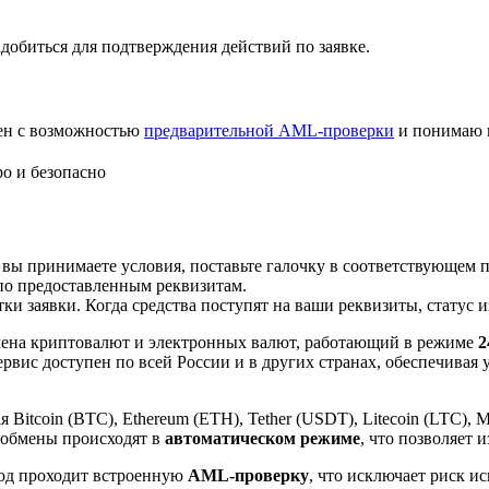
добиться для подтверждения действий по заявке.
лен с возможностью
предварительной AML-проверки
и понимаю 
о и безопасно
 вы принимаете условия, поставьте галочку в соответствующем 
по предоставленным реквизитам.
и заявки. Когда средства поступят на ваши реквизиты, статус 
ена криптовалют и электронных валют, работающий в режиме
2
рвис доступен по всей России и в других странах, обеспечивая
itcoin (BTC), Ethereum (ETH), Tether (USDT), Litecoin (LTC), 
 обмены происходят в
автоматическом режиме
, что позволяет 
вод проходит встроенную
AML-проверку
, что исключает риск и