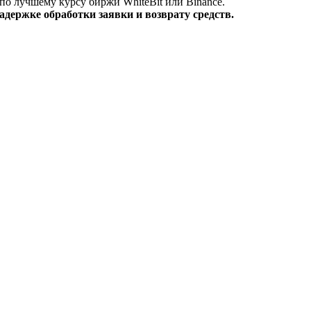
по лучшему курсу биржи WhiteBit или Binance.
держке обработки заявки и возврату средств.