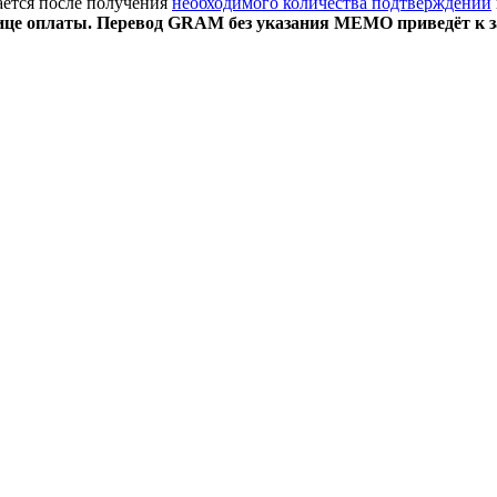
ается после получения
необходимого количества подтверждений
ице оплаты. Перевод GRAM без указания MEMO приведёт к за