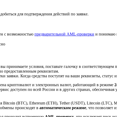
добиться для подтверждения действий по заявке.
лен с возможностью
предварительной AML-проверки
и понимаю 
сно
 вы принимаете условия, поставьте галочку в соответствующем 
по предоставленным реквизитам.
и заявки. Когда средства поступят на ваши реквизиты, статус 
ена криптовалют и электронных валют, работающий в режиме
2
рвис доступен по всей России и в других странах, обеспечивая
itcoin (BTC), Ethereum (ETH), Tether (USDT), Litecoin (LTC), 
 обмены происходят в
автоматическом режиме
, что позволяет 
вод проходит встроенную
AML-проверку
, что исключает риск и