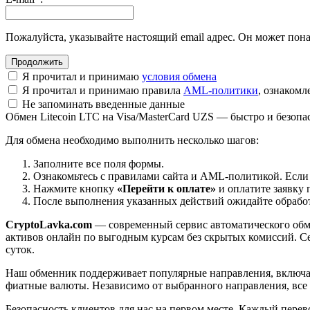
Пожалуйста, указывайте настоящий email адрес. Он может пона
Я прочитал и принимаю
условия обмена
Я прочитал и принимаю правила
AML-политики
, ознаком
Не запоминать введенные данные
Обмен Litecoin LTC на Visa/MasterCard UZS — быстро и безопа
Для обмена необходимо выполнить несколько шагов:
Заполните все поля формы.
Ознакомьтесь с правилами сайта и AML-политикой. Если
Нажмите кнопку
«Перейти к оплате»
и оплатите заявку 
После выполнения указанных действий ожидайте обработк
CryptoLavka.com
— современный сервис автоматического обм
активов онлайн по выгодным курсам без скрытых комиссий. Се
суток.
Наш обменник поддерживает популярные направления, включая B
фиатные валюты. Независимо от выбранного направления, все
Безопасность клиентов для нас на первом месте. Каждый пере