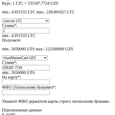
Курс:
1 LTC = 535187.7724 UZS
min.: 4.951533 LTC
max.: 228.891627 LTC
Сумма
*
:
min.: 4.951533 LTC
Получаете
min.: 2650000 UZS
max.: 122500000 UZS
Сумма
*
:
min.: 2650000 UZS
На карту
*
:
ФИО (Латинскими буквами)
*
:
Укажите ФИО держателя карты строго латинскими буквами.
Персональные данные
E-mail
*
: