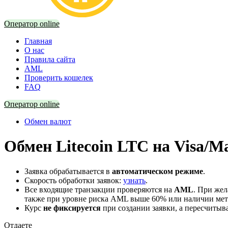
Оператор online
Главная
О нас
Правила сайта
AML
Проверить кошелек
FAQ
Оператор online
Обмен валют
Обмен Litecoin LTC на Visa/M
Заявка обрабатывается в
автоматическом режиме
.
Скорость обработки заявок:
узнать
.
Все входящие транзакции проверяются на
AML
. При же
также при уровне риска AML выше 60% или наличии мето
Курс
не фиксируется
при создании заявки, а пересчитыв
Отдаете