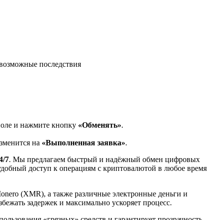
возможные последствия
поле и нажмите кнопку
«Обменять»
.
изменится на
«Выполненная заявка»
.
4/7
. Мы предлагаем быстрый и надёжный обмен цифровых
 удобный доступ к операциям с криптовалютой в любое время
Monero (XMR), а также различные электронные деньги и
избежать задержек и максимально ускоряет процесс.
спользования «грязных» средств и гарантирует прозрачность