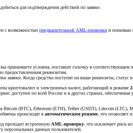
добиться для подтверждения действий по заявке.
лен с возможностью
предварительной AML-проверки
и понимаю 
 вы принимаете условия, поставьте галочку в соответствующем 
по предоставленным реквизитам.
и заявки. Когда средства поступят на ваши реквизиты, статус 
ена криптовалют и электронных валют, работающий в режиме
2
рвис доступен по всей России и в других странах, обеспечивая
itcoin (BTC), Ethereum (ETH), Tether (USDT), Litecoin (LTC), 
 обмены происходят в
автоматическом режиме
, что позволяет 
вод проходит встроенную
AML-проверку
, что исключает риск и
ту персональных данных пользователей.