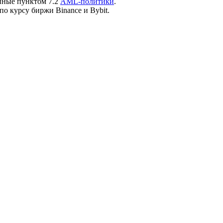
нные пунктом 7.2
AML-политики
.
по курсу биржи Binance и Bybit.