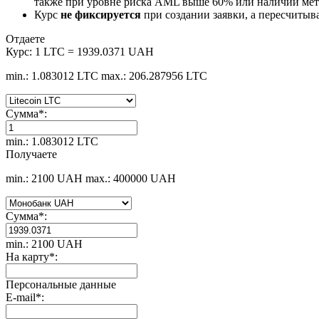
также при уровне риска AML выше 60% или наличии мето
Курс
не фиксируется
при создании заявки, а пересчитыв
Отдаете
Курс:
1 LTC = 1939.0371 UAH
min.: 1.083012 LTC
max.: 206.287956 LTC
Сумма
*
:
min.: 1.083012 LTC
Получаете
min.: 2100 UAH
max.: 400000 UAH
Сумма
*
:
min.: 2100 UAH
На карту
*
:
Персональные данные
E-mail
*
: