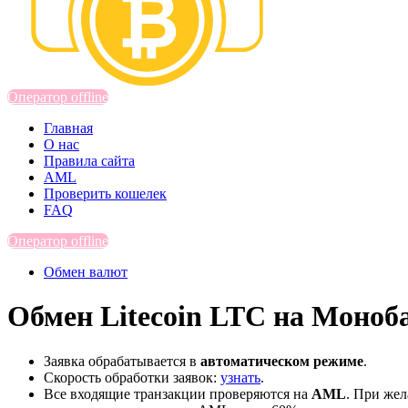
Оператор offline
Главная
О нас
Правила сайта
AML
Проверить кошелек
FAQ
Оператор offline
Обмен валют
Обмен Litecoin LTC на Моноб
Заявка обрабатывается в
автоматическом режиме
.
Скорость обработки заявок:
узнать
.
Все входящие транзакции проверяются на
AML
. При же