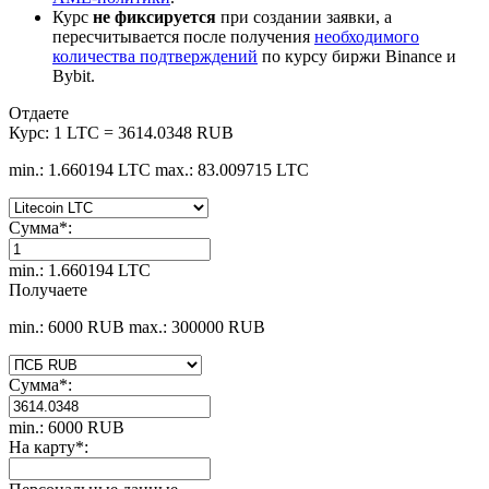
Курс
не фиксируется
при создании заявки, а
пересчитывается после получения
необходимого
количества подтверждений
по курсу биржи Binance и
Bybit.
Отдаете
Курс:
1 LTC = 3614.0348 RUB
min.: 1.660194 LTC
max.: 83.009715 LTC
Сумма
*
:
min.: 1.660194 LTC
Получаете
min.: 6000 RUB
max.: 300000 RUB
Сумма
*
:
min.: 6000 RUB
На карту
*
: