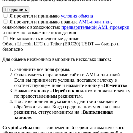
Я прочитал и принимаю
условия обмена
Я прочитал и принимаю правила
AML-политики
,
ознакомлен с возможностью
предварительной AML-проверки
и понимаю возможные последствия
Не запоминать введенные данные
Обмен Litecoin LTC на Tether (ERC20) USDT — быстро и
безопасно
Для обмена необходимо выполнить несколько шагов:
Заполните все поля формы.
Ознакомьтесь с правилами сайта и AML-политикой.
Если вы принимаете условия, поставьте галочку в
соответствующем поле и нажмите кнопку
«Обменять»
.
Нажмите кнопку
«Перейти к оплате»
и оплатите заявку
по предоставленным реквизитам.
После выполнения указанных действий ожидайте
обработки заявки. Когда средства поступят на ваши
реквизиты, статус изменится на
«Выполненная
заявка»
.
CryptoLavka.com
— современный сервис автоматического
обмена криптовалют и электронных валют, работающий в