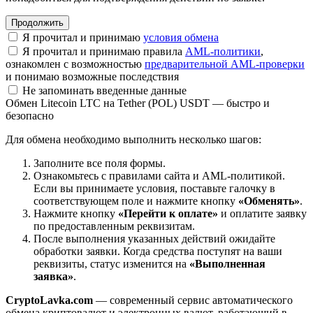
Я прочитал и принимаю
условия обмена
Я прочитал и принимаю правила
AML-политики
,
ознакомлен с возможностью
предварительной AML-проверки
и понимаю возможные последствия
Не запоминать введенные данные
Обмен Litecoin LTC на Tether (POL) USDT — быстро и
безопасно
Для обмена необходимо выполнить несколько шагов:
Заполните все поля формы.
Ознакомьтесь с правилами сайта и AML-политикой.
Если вы принимаете условия, поставьте галочку в
соответствующем поле и нажмите кнопку
«Обменять»
.
Нажмите кнопку
«Перейти к оплате»
и оплатите заявку
по предоставленным реквизитам.
После выполнения указанных действий ожидайте
обработки заявки. Когда средства поступят на ваши
реквизиты, статус изменится на
«Выполненная
заявка»
.
CryptoLavka.com
— современный сервис автоматического
обмена криптовалют и электронных валют, работающий в