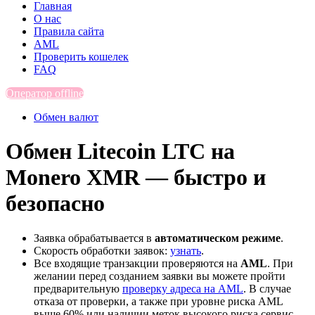
Главная
О нас
Правила сайта
AML
Проверить кошелек
FAQ
Оператор offline
Обмен валют
Обмен Litecoin LTC на
Monero XMR — быстро и
безопасно
Заявка обрабатывается в
автоматическом режиме
.
Скорость обработки заявок:
узнать
.
Все входящие транзакции проверяются на
AML
. При
желании перед созданием заявки вы можете пройти
предварительную
проверку адреса на AML
. В случае
отказа от проверки, а также при уровне риска AML
выше 60% или наличии меток высокого риска сервис