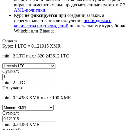
вправе применить меры, предусмотренные пунктом 7.2
AML-политики
.
Курс
не фиксируется
при создании заявки, а
пересчитывается после получения
необходимого
количества подтверждений
по актуальному курсу бирж
Whitebit или Binance.
Отдаете
Курс:
1 LTC = 0.121915 XMR
min.: 2 LTC
max.: 820.243612 LTC
Сумма
*
:
min.: 2 LTC
Получаете
min.: 0.24383 XMR
max.: 100 XMR
Сумма
*
:
min.: 0.24383 XMR
На счет
*
: