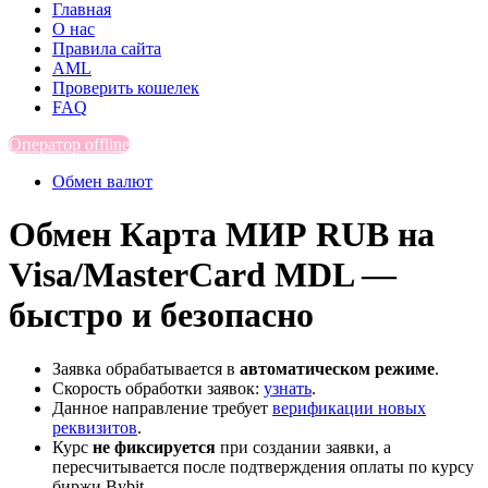
Главная
О нас
Правила сайта
AML
Проверить кошелек
FAQ
Оператор offline
Обмен валют
Обмен Карта МИР RUB на
Visa/MasterCard MDL —
быстро и безопасно
Заявка обрабатывается в
автоматическом режиме
.
Скорость обработки заявок:
узнать
.
Данное направление требует
верификации новых
реквизитов
.
Курс
не фиксируется
при создании заявки, а
пересчитывается после подтверждения оплаты по курсу
биржи Bybit.