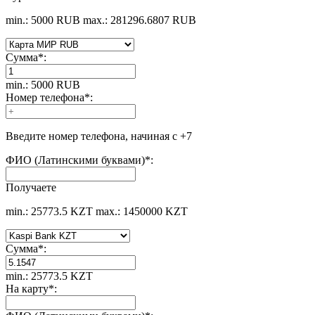
min.: 5000 RUB
max.: 281296.6807 RUB
Сумма
*
:
min.: 5000 RUB
Номер телефона
*
:
Введите номер телефона, начиная с +7
ФИО (Латинскими буквами)
*
:
Получаете
min.: 25773.5 KZT
max.: 1450000 KZT
Сумма
*
:
min.: 25773.5 KZT
На карту
*
: