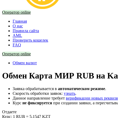
Оператор online
Главная
О нас
Правила сайта
AML
Проверить кошелек
FAQ
Оператор online
Обмен валют
Обмен Карта МИР RUB на Kas
Заявка обрабатывается в
автоматическом режиме
.
Скорость обработки заявок:
узнать
.
Данное направление требует
верификации новых реквиз
Курс
не фиксируется
при создании заявки, а пересчитыв
Отдаете
Курс:
1 RUB = 5.1547 KZT