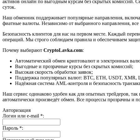
активов онлайн по выгодным курсам без скрытых комиссий. Се
суток.
Наш обменник поддерживает популярные направления, включая B
фиатные валюты. Независимо от выбранного направления, все
Безопасность клиентов для нас на первом месте. Каждый пере
операций. Мы строго соблюдаем правила и обеспечиваем защи
Почему выбирают
CryptoLavka.com
:
Автоматический обмен криптовалют и электронных валют
Выгодные и прозрачные курсы без скрытых комиссий;
Высокая скорость обработки заявок;
Поддержка популярных валют: BTC, ETH, USDT, XMR, 
Надёжная система AML-контроля и безопасность транзак
Наш сервис одинаково удобен как для опытных трейдеров, так 
автоматически произведёт обмен. Все процессы прозрачны и п
Авторизация
Логин или e-mail
*
:
Пароль
*
: