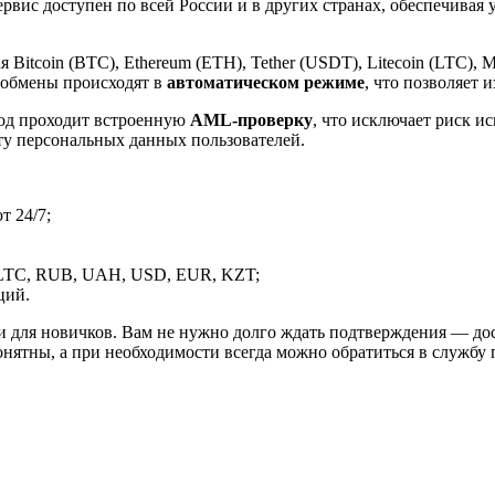
рвис доступен по всей России и в других странах, обеспечивая
itcoin (BTC), Ethereum (ETH), Tether (USDT), Litecoin (LTC), 
 обмены происходят в
автоматическом режиме
, что позволяет 
вод проходит встроенную
AML-проверку
, что исключает риск и
ту персональных данных пользователей.
 24/7;
LTC, RUB, UAH, USD, EUR, KZT;
ций.
и для новичков. Вам не нужно долго ждать подтверждения — дос
онятны, а при необходимости всегда можно обратиться в службу