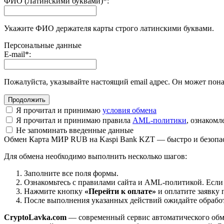
ФИО (Латинскими буквами)
*
:
Укажите ФИО держателя карты строго латинскими буквами.
Персональные данные
E-mail
*
:
Пожалуйста, указывайте настоящий email адрес. Он может пона
Я прочитал и принимаю
условия обмена
Я прочитал и принимаю правила
AML-политики
, ознаком
Не запоминать введенные данные
Обмен Карта МИР RUB на Kaspi Bank KZT — быстро и безопа
Для обмена необходимо выполнить несколько шагов:
Заполните все поля формы.
Ознакомьтесь с правилами сайта и AML-политикой. Если
Нажмите кнопку
«Перейти к оплате»
и оплатите заявку 
После выполнения указанных действий ожидайте обработк
CryptoLavka.com
— современный сервис автоматического обм