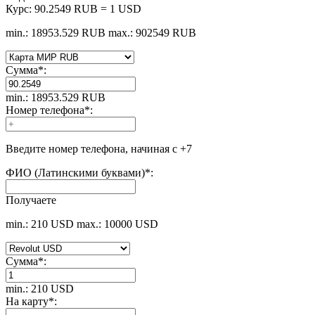
Курс:
90.2549 RUB = 1 USD
min.: 18953.529 RUB
max.: 902549 RUB
Сумма
*
:
min.: 18953.529 RUB
Номер телефона
*
:
Введите номер телефона, начиная с +7
ФИО (Латинскими буквами)
*
:
Получаете
min.: 210 USD
max.: 10000 USD
Сумма
*
:
min.: 210 USD
На карту
*
: