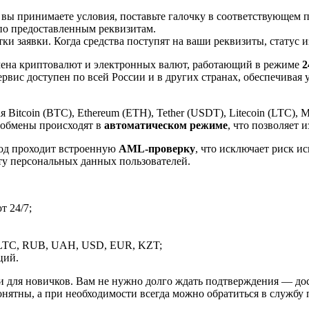
 вы принимаете условия, поставьте галочку в соответствующем 
по предоставленным реквизитам.
и заявки. Когда средства поступят на ваши реквизиты, статус 
ена криптовалют и электронных валют, работающий в режиме
2
рвис доступен по всей России и в других странах, обеспечивая
itcoin (BTC), Ethereum (ETH), Tether (USDT), Litecoin (LTC), 
 обмены происходят в
автоматическом режиме
, что позволяет 
вод проходит встроенную
AML-проверку
, что исключает риск и
ту персональных данных пользователей.
 24/7;
LTC, RUB, UAH, USD, EUR, KZT;
ций.
и для новичков. Вам не нужно долго ждать подтверждения — дос
онятны, а при необходимости всегда можно обратиться в службу