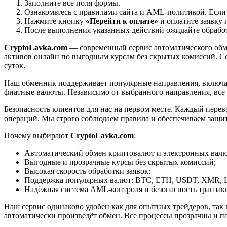
Заполните все поля формы.
Ознакомьтесь с правилами сайта и AML-политикой. Если
Нажмите кнопку
«Перейти к оплате»
и оплатите заявку 
После выполнения указанных действий ожидайте обработк
CryptoLavka.com
— современный сервис автоматического обм
активов онлайн по выгодным курсам без скрытых комиссий. Се
суток.
Наш обменник поддерживает популярные направления, включая B
фиатные валюты. Независимо от выбранного направления, все
Безопасность клиентов для нас на первом месте. Каждый пере
операций. Мы строго соблюдаем правила и обеспечиваем защи
Почему выбирают
CryptoLavka.com
:
Автоматический обмен криптовалют и электронных валют
Выгодные и прозрачные курсы без скрытых комиссий;
Высокая скорость обработки заявок;
Поддержка популярных валют: BTC, ETH, USDT, XMR, 
Надёжная система AML-контроля и безопасность транзак
Наш сервис одинаково удобен как для опытных трейдеров, так 
автоматически произведёт обмен. Все процессы прозрачны и п