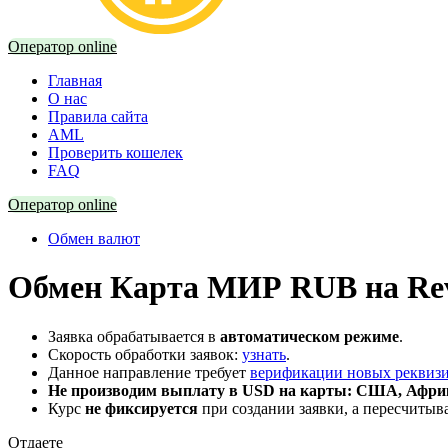
Оператор online
Главная
О нас
Правила сайта
AML
Проверить кошелек
FAQ
Оператор online
Обмен валют
Обмен Карта МИР RUB на Rev
Заявка обрабатывается в
автоматическом режиме
.
Скорость обработки заявок:
узнать
.
Данное направление требует
верификации новых реквиз
Не производим выплату в USD на карты: США, Африк
Курс
не фиксируется
при создании заявки, а пересчитыв
Отдаете