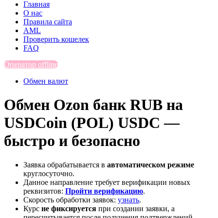
Главная
О нас
Правила сайта
AML
Проверить кошелек
FAQ
Оператор offline
Обмен валют
Обмен Ozon банк RUB на
USDCoin (POL) USDC —
быстро и безопасно
Заявка обрабатывается в
автоматическом режиме
круглосуточно.
Данное направление требует верификации новых
реквизитов:
Пройти верификацию
.
Скорость обработки заявок:
узнать
.
Курс
не фиксируется
при создании заявки, а
пересчитывается после получения подтверждений