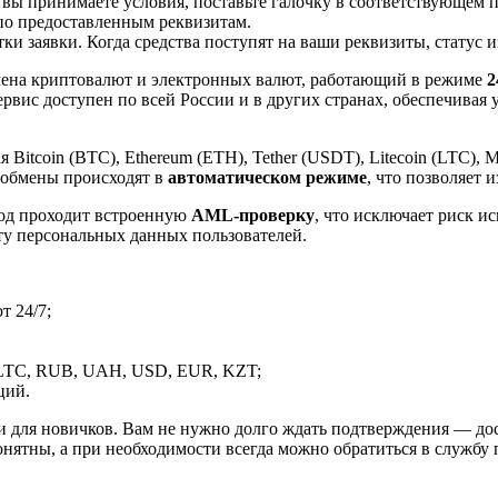
 вы принимаете условия, поставьте галочку в соответствующем 
по предоставленным реквизитам.
и заявки. Когда средства поступят на ваши реквизиты, статус 
ена криптовалют и электронных валют, работающий в режиме
2
рвис доступен по всей России и в других странах, обеспечивая
itcoin (BTC), Ethereum (ETH), Tether (USDT), Litecoin (LTC), 
 обмены происходят в
автоматическом режиме
, что позволяет 
вод проходит встроенную
AML-проверку
, что исключает риск и
ту персональных данных пользователей.
 24/7;
LTC, RUB, UAH, USD, EUR, KZT;
ций.
и для новичков. Вам не нужно долго ждать подтверждения — дос
онятны, а при необходимости всегда можно обратиться в службу