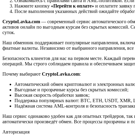
Ознакомьтесь с правилами сайта и AML-политикой. Если
Нажмите кнопку
«Перейти к оплате»
и оплатите заявку 
После выполнения указанных действий ожидайте обработк
CryptoLavka.com
— современный сервис автоматического обм
активов онлайн по выгодным курсам без скрытых комиссий. Се
суток.
Наш обменник поддерживает популярные направления, включая B
фиатные валюты. Независимо от выбранного направления, все
Безопасность клиентов для нас на первом месте. Каждый пере
операций. Мы строго соблюдаем правила и обеспечиваем защи
Почему выбирают
CryptoLavka.com
:
Автоматический обмен криптовалют и электронных валют
Выгодные и прозрачные курсы без скрытых комиссий;
Высокая скорость обработки заявок;
Поддержка популярных валют: BTC, ETH, USDT, XMR, 
Надёжная система AML-контроля и безопасность транзак
Наш сервис одинаково удобен как для опытных трейдеров, так 
автоматически произведёт обмен. Все процессы прозрачны и п
Авторизация