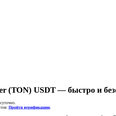
er (TON) USDT — быстро и без
суточно.
итов:
Пройти верификацию
.