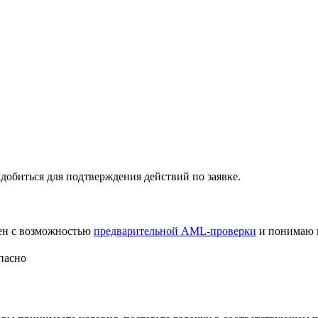
добиться для подтверждения действий по заявке.
лен с возможностью
предварительной AML-проверки
и понимаю 
пасно