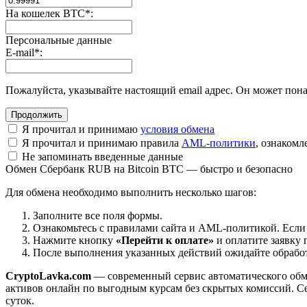
На кошелек BTC
*
:
Персональные данные
E-mail
*
:
Пожалуйста, указывайте настоящий email адрес. Он может пона
Я прочитал и принимаю
условия обмена
Я прочитал и принимаю правила
AML-политики
, ознаком
Не запоминать введенные данные
Обмен Сбербанк RUB на Bitcoin BTC — быстро и безопасно
Для обмена необходимо выполнить несколько шагов:
Заполните все поля формы.
Ознакомьтесь с правилами сайта и AML-политикой. Если
Нажмите кнопку
«Перейти к оплате»
и оплатите заявку 
После выполнения указанных действий ожидайте обработк
CryptoLavka.com
— современный сервис автоматического обм
активов онлайн по выгодным курсам без скрытых комиссий. Се
суток.