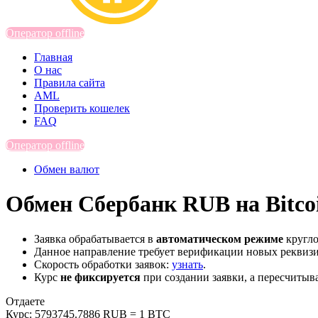
Оператор offline
Главная
О нас
Правила сайта
AML
Проверить кошелек
FAQ
Оператор offline
Обмен валют
Обмен Сбербанк RUB на Bitco
Заявка обрабатывается в
автоматическом режиме
кругло
Данное направление требует верификации новых реквиз
Скорость обработки заявок:
узнать
.
Курс
не фиксируется
при создании заявки, а пересчитыв
Отдаете
Курс:
5793745.7886 RUB = 1 BTC