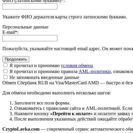
ФИО (Латинскими буквами)
*
:
Укажите ФИО держателя карты строго латинскими буквами.
Персональные данные
E-mail
*
:
Пожалуйста, указывайте настоящий email адрес. Он может пона
Я прочитал и принимаю
условия обмена
Я прочитал и принимаю правила
AML-политики
, ознаком
Не запоминать введенные данные
Обмен Сбербанк RUB на Visa/MasterCard AMD — быстро и без
Для обмена необходимо выполнить несколько шагов:
Заполните все поля формы.
Ознакомьтесь с правилами сайта и AML-политикой. Если
Нажмите кнопку
«Перейти к оплате»
и оплатите заявку 
После выполнения указанных действий ожидайте обработк
CryptoLavka.com
— современный сервис автоматического обм