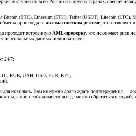
рвис доступен по всей России и в других странах, обеспечивая
itcoin (BTC), Ethereum (ETH), Tether (USDT), Litecoin (LTC), 
 обмены происходят в
автоматическом режиме
, что позволяет 
вод проходит встроенную
AML-проверку
, что исключает риск и
ту персональных данных пользователей.
 24/7;
LTC, RUB, UAH, USD, EUR, KZT;
ций.
и для новичков. Вам не нужно долго ждать подтверждения — дос
онятны, а при необходимости всегда можно обратиться в службу