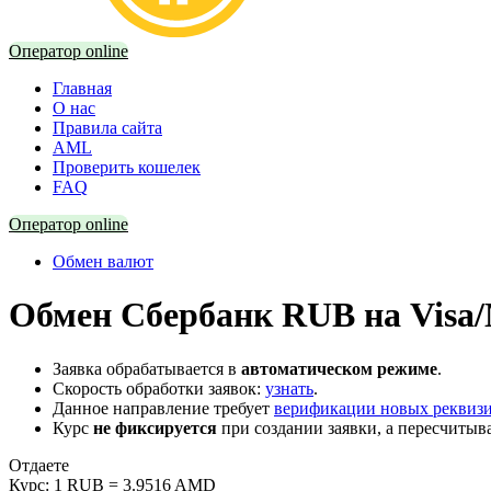
Оператор online
Главная
О нас
Правила сайта
AML
Проверить кошелек
FAQ
Оператор online
Обмен валют
Обмен Сбербанк RUB на Visa
Заявка обрабатывается в
автоматическом режиме
.
Скорость обработки заявок:
узнать
.
Данное направление требует
верификации новых реквиз
Курс
не фиксируется
при создании заявки, а пересчитыв
Отдаете
Курс:
1 RUB = 3.9516 AMD