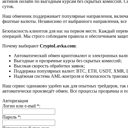
активов онлайн по выгодным курсам без скрытых комиссий. Се
суток.
Наш обменник поддерживает популярные направления, включая B
фиатные валюты. Независимо от выбранного направления, все
Безопасность клиентов для нас на первом месте. Каждый пере
операций. Мы строго соблюдаем правила и обеспечиваем защи
Почему выбирают
CryptoLavka.com
:
Автоматический обмен криптовалют и электронных валют
Выгодные и прозрачные курсы без скрытых комиссий;
Высокая скорость обработки заявок;
Поддержка популярных валют: BTC, ETH, USDT, XMR, 
Надёжная система AML-контроля и безопасность транзак
Наш сервис одинаково удобен как для опытных трейдеров, так 
автоматически произведёт обмен. Все процессы прозрачны и п
Авторизация
Логин или e-mail
*
:
Пароль
*
: