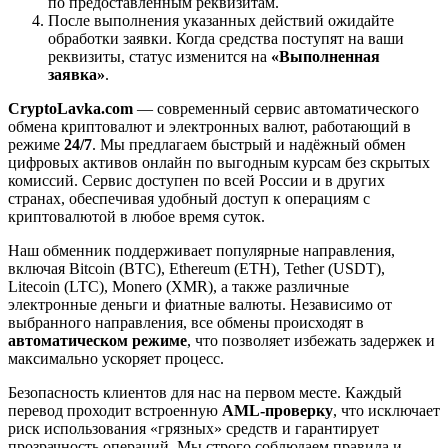
по предоставленным реквизитам.
После выполнения указанных действий ожидайте
обработки заявки. Когда средства поступят на ваши
реквизиты, статус изменится на
«Выполненная
заявка»
.
CryptoLavka.com
— современный сервис автоматического
обмена криптовалют и электронных валют, работающий в
режиме
24/7
. Мы предлагаем быстрый и надёжный обмен
цифровых активов онлайн по выгодным курсам без скрытых
комиссий. Сервис доступен по всей России и в других
странах, обеспечивая удобный доступ к операциям с
криптовалютой в любое время суток.
Наш обменник поддерживает популярные направления,
включая Bitcoin (BTC), Ethereum (ETH), Tether (USDT),
Litecoin (LTC), Monero (XMR), а также различные
электронные деньги и фиатные валюты. Независимо от
выбранного направления, все обмены происходят в
автоматическом режиме
, что позволяет избежать задержек и
максимально ускоряет процесс.
Безопасность клиентов для нас на первом месте. Каждый
перевод проходит встроенную
AML-проверку
, что исключает
риск использования «грязных» средств и гарантирует
прозрачность операций. Мы строго соблюдаем правила и