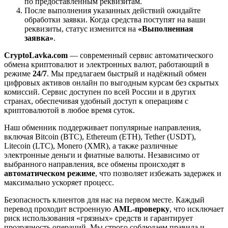
по предоставленным реквизитам.
После выполнения указанных действий ожидайте
обработки заявки. Когда средства поступят на ваши
реквизиты, статус изменится на
«Выполненная
заявка»
.
CryptoLavka.com
— современный сервис автоматического
обмена криптовалют и электронных валют, работающий в
режиме
24/7
. Мы предлагаем быстрый и надёжный обмен
цифровых активов онлайн по выгодным курсам без скрытых
комиссий. Сервис доступен по всей России и в других
странах, обеспечивая удобный доступ к операциям с
криптовалютой в любое время суток.
Наш обменник поддерживает популярные направления,
включая Bitcoin (BTC), Ethereum (ETH), Tether (USDT),
Litecoin (LTC), Monero (XMR), а также различные
электронные деньги и фиатные валюты. Независимо от
выбранного направления, все обмены происходят в
автоматическом режиме
, что позволяет избежать задержек и
максимально ускоряет процесс.
Безопасность клиентов для нас на первом месте. Каждый
перевод проходит встроенную
AML-проверку
, что исключает
риск использования «грязных» средств и гарантирует
прозрачность операций. Мы строго соблюдаем правила и