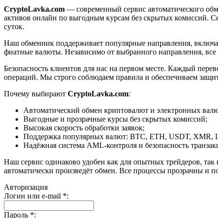
CryptoLavka.com
— современный сервис автоматического обм
активов онлайн по выгодным курсам без скрытых комиссий. Се
суток.
Наш обменник поддерживает популярные направления, включая B
фиатные валюты. Независимо от выбранного направления, все
Безопасность клиентов для нас на первом месте. Каждый пере
операций. Мы строго соблюдаем правила и обеспечиваем защи
Почему выбирают
CryptoLavka.com
:
Автоматический обмен криптовалют и электронных валют
Выгодные и прозрачные курсы без скрытых комиссий;
Высокая скорость обработки заявок;
Поддержка популярных валют: BTC, ETH, USDT, XMR, 
Надёжная система AML-контроля и безопасность транзак
Наш сервис одинаково удобен как для опытных трейдеров, так 
автоматически произведёт обмен. Все процессы прозрачны и п
Авторизация
Логин или e-mail
*
:
Пароль
*
: