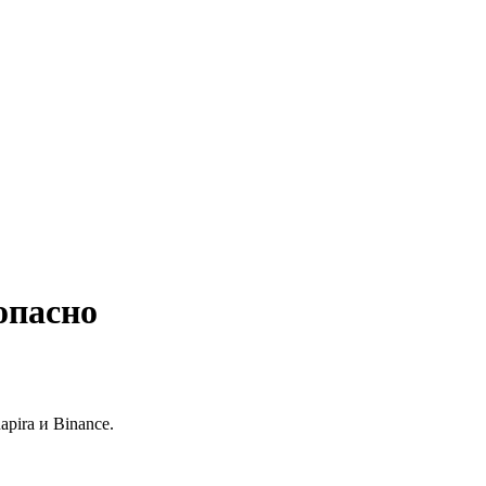
опасно
pira и Binance.