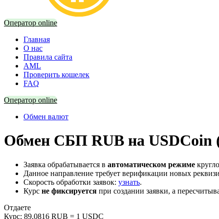
Оператор online
Главная
О нас
Правила сайта
AML
Проверить кошелек
FAQ
Оператор online
Обмен валют
Обмен СБП RUB на USDCoin (
Заявка обрабатывается в
автоматическом режиме
кругло
Данное направление требует верификации новых реквиз
Скорость обработки заявок:
узнать
.
Курс
не фиксируется
при создании заявки, а пересчитыв
Отдаете
Курс:
89.0816 RUB = 1 USDC