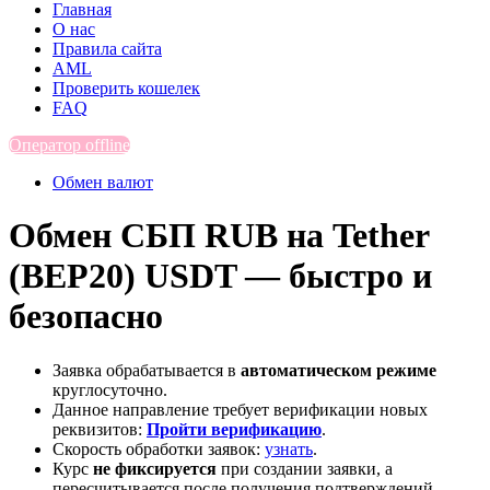
Главная
О нас
Правила сайта
AML
Проверить кошелек
FAQ
Оператор offline
Обмен валют
Обмен СБП RUB на Tether
(BEP20) USDT — быстро и
безопасно
Заявка обрабатывается в
автоматическом режиме
круглосуточно.
Данное направление требует верификации новых
реквизитов:
Пройти верификацию
.
Скорость обработки заявок:
узнать
.
Курс
не фиксируется
при создании заявки, а
пересчитывается после получения подтверждений