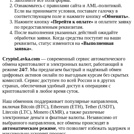
Заполните все поля формы.
Ознакомьтесь с правилами сайта и AML-политикой.
Если вы принимаете условия, поставьте галочку в
соответствующем поле и нажмите кнопку
«Обменять»
.
Нажмите кнопку
«Перейти к оплате»
и оплатите заявку
по предоставленным реквизитам.
После выполнения указанных действий ожидайте
обработки заявки. Когда средства поступят на ваши
реквизиты, статус изменится на
«Выполненная
заявка»
.
CryptoLavka.com
— современный сервис автоматического
обмена криптовалют и электронных валют, работающий в
режиме
24/7
. Мы предлагаем быстрый и надёжный обмен
цифровых активов онлайн по выгодным курсам без скрытых
комиссий. Сервис доступен по всей России и в других
странах, обеспечивая удобный доступ к операциям с
криптовалютой в любое время суток.
Наш обменник поддерживает популярные направления,
включая Bitcoin (BTC), Ethereum (ETH), Tether (USDT),
Litecoin (LTC), Monero (XMR), а также различные
электронные деньги и фиатные валюты. Независимо от
выбранного направления, все обмены происходят в
автоматическом режиме
, что позволяет избежать задержек и
максимально ускоряет процесс.