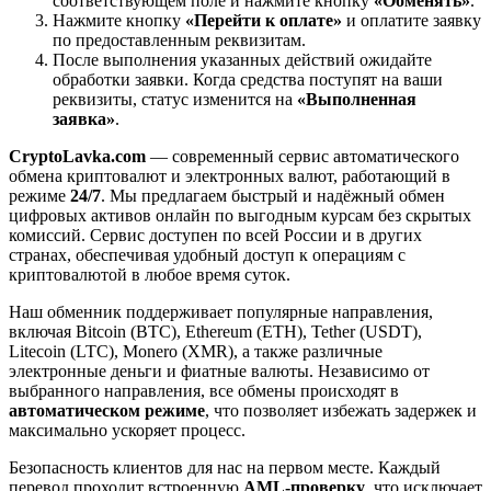
соответствующем поле и нажмите кнопку
«Обменять»
.
Нажмите кнопку
«Перейти к оплате»
и оплатите заявку
по предоставленным реквизитам.
После выполнения указанных действий ожидайте
обработки заявки. Когда средства поступят на ваши
реквизиты, статус изменится на
«Выполненная
заявка»
.
CryptoLavka.com
— современный сервис автоматического
обмена криптовалют и электронных валют, работающий в
режиме
24/7
. Мы предлагаем быстрый и надёжный обмен
цифровых активов онлайн по выгодным курсам без скрытых
комиссий. Сервис доступен по всей России и в других
странах, обеспечивая удобный доступ к операциям с
криптовалютой в любое время суток.
Наш обменник поддерживает популярные направления,
включая Bitcoin (BTC), Ethereum (ETH), Tether (USDT),
Litecoin (LTC), Monero (XMR), а также различные
электронные деньги и фиатные валюты. Независимо от
выбранного направления, все обмены происходят в
автоматическом режиме
, что позволяет избежать задержек и
максимально ускоряет процесс.
Безопасность клиентов для нас на первом месте. Каждый
перевод проходит встроенную
AML-проверку
, что исключает