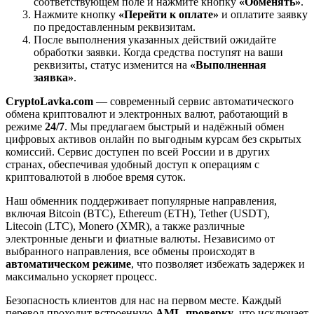
соответствующем поле и нажмите кнопку
«Обменять»
.
Нажмите кнопку
«Перейти к оплате»
и оплатите заявку
по предоставленным реквизитам.
После выполнения указанных действий ожидайте
обработки заявки. Когда средства поступят на ваши
реквизиты, статус изменится на
«Выполненная
заявка»
.
CryptoLavka.com
— современный сервис автоматического
обмена криптовалют и электронных валют, работающий в
режиме
24/7
. Мы предлагаем быстрый и надёжный обмен
цифровых активов онлайн по выгодным курсам без скрытых
комиссий. Сервис доступен по всей России и в других
странах, обеспечивая удобный доступ к операциям с
криптовалютой в любое время суток.
Наш обменник поддерживает популярные направления,
включая Bitcoin (BTC), Ethereum (ETH), Tether (USDT),
Litecoin (LTC), Monero (XMR), а также различные
электронные деньги и фиатные валюты. Независимо от
выбранного направления, все обмены происходят в
автоматическом режиме
, что позволяет избежать задержек и
максимально ускоряет процесс.
Безопасность клиентов для нас на первом месте. Каждый
перевод проходит встроенную
AML-проверку
, что исключает