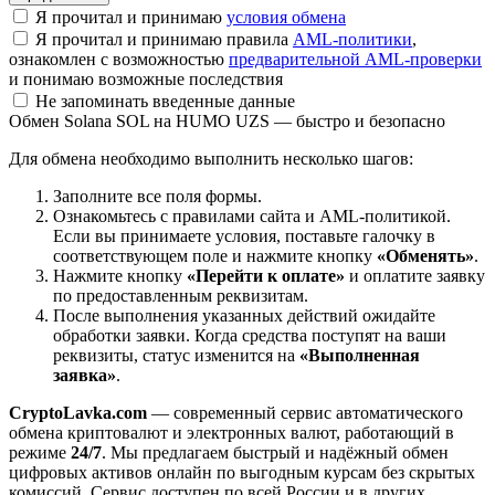
Я прочитал и принимаю
условия обмена
Я прочитал и принимаю правила
AML-политики
,
ознакомлен с возможностью
предварительной AML-проверки
и понимаю возможные последствия
Не запоминать введенные данные
Обмен Solana SOL на HUMO UZS — быстро и безопасно
Для обмена необходимо выполнить несколько шагов:
Заполните все поля формы.
Ознакомьтесь с правилами сайта и AML-политикой.
Если вы принимаете условия, поставьте галочку в
соответствующем поле и нажмите кнопку
«Обменять»
.
Нажмите кнопку
«Перейти к оплате»
и оплатите заявку
по предоставленным реквизитам.
После выполнения указанных действий ожидайте
обработки заявки. Когда средства поступят на ваши
реквизиты, статус изменится на
«Выполненная
заявка»
.
CryptoLavka.com
— современный сервис автоматического
обмена криптовалют и электронных валют, работающий в
режиме
24/7
. Мы предлагаем быстрый и надёжный обмен
цифровых активов онлайн по выгодным курсам без скрытых
комиссий. Сервис доступен по всей России и в других