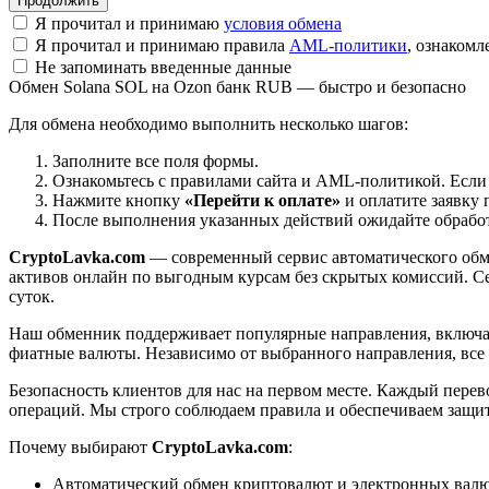
Я прочитал и принимаю
условия обмена
Я прочитал и принимаю правила
AML-политики
, ознаком
Не запоминать введенные данные
Обмен Solana SOL на Ozon банк RUB — быстро и безопасно
Для обмена необходимо выполнить несколько шагов:
Заполните все поля формы.
Ознакомьтесь с правилами сайта и AML-политикой. Если
Нажмите кнопку
«Перейти к оплате»
и оплатите заявку 
После выполнения указанных действий ожидайте обработк
CryptoLavka.com
— современный сервис автоматического обм
активов онлайн по выгодным курсам без скрытых комиссий. Се
суток.
Наш обменник поддерживает популярные направления, включая B
фиатные валюты. Независимо от выбранного направления, все
Безопасность клиентов для нас на первом месте. Каждый пере
операций. Мы строго соблюдаем правила и обеспечиваем защи
Почему выбирают
CryptoLavka.com
:
Автоматический обмен криптовалют и электронных валют