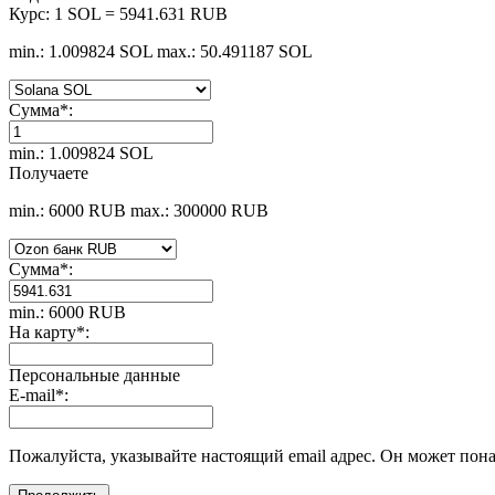
Курс:
1 SOL = 5941.631 RUB
min.: 1.009824 SOL
max.: 50.491187 SOL
Сумма
*
:
min.: 1.009824 SOL
Получаете
min.: 6000 RUB
max.: 300000 RUB
Сумма
*
:
min.: 6000 RUB
На карту
*
:
Персональные данные
E-mail
*
:
Пожалуйста, указывайте настоящий email адрес. Он может пона