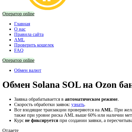
Оператор online
Главная
О нас
Правила сайта
AML
Проверить кошелек
FAQ
Оператор online
Обмен валют
Обмен Solana SOL на Ozon ба
Заявка обрабатывается в
автоматическом режиме
.
Скорость обработки заявок:
узнать
.
Все входящие транзакции проверяются на
AML
. При же
также при уровне риска AML выше 60% или наличии мето
Курс
не фиксируется
при создании заявки, а пересчитыв
Отдаете