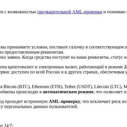
лен с возможностью
предварительной AML-проверки
и понимаю 
 вы принимаете условия, поставьте галочку в соответствующем 
по предоставленным реквизитам.
и заявки. Когда средства поступят на ваши реквизиты, статус 
ена криптовалют и электронных валют, работающий в режиме
2
рвис доступен по всей России и в других странах, обеспечивая
itcoin (BTC), Ethereum (ETH), Tether (USDT), Litecoin (LTC), 
 обмены происходят в
автоматическом режиме
, что позволяет 
вод проходит встроенную
AML-проверку
, что исключает риск и
ту персональных данных пользователей.
 24/7;