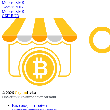
Monero XMR
Т-банк RUB
Monero XMR
СБП RUB
© 2026
Crypto
lavka
Обменник криптовалют онлайн
Как совершить обмен
Скорость обработки заявок