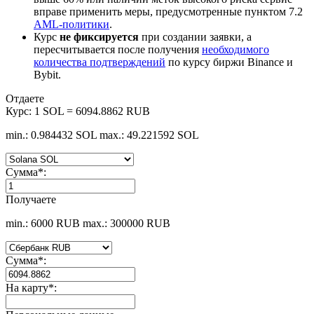
вправе применить меры, предусмотренные пунктом 7.2
AML-политики
.
Курс
не фиксируется
при создании заявки, а
пересчитывается после получения
необходимого
количества подтверждений
по курсу биржи Binance и
Bybit.
Отдаете
Курс:
1 SOL = 6094.8862 RUB
min.: 0.984432 SOL
max.: 49.221592 SOL
Сумма
*
:
Получаете
min.: 6000 RUB
max.: 300000 RUB
Сумма
*
:
На карту
*
: