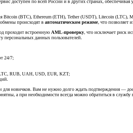
рвис доступен по всей России и в других странах, обеспечивая
itcoin (BTC), Ethereum (ETH), Tether (USDT), Litecoin (LTC), 
 обмены происходят в
автоматическом режиме
, что позволяет 
вод проходит встроенную
AML-проверку
, что исключает риск и
ту персональных данных пользователей.
 24/7;
LTC, RUB, UAH, USD, EUR, KZT;
ций.
и для новичков. Вам не нужно долго ждать подтверждения — дос
онятны, а при необходимости всегда можно обратиться в службу