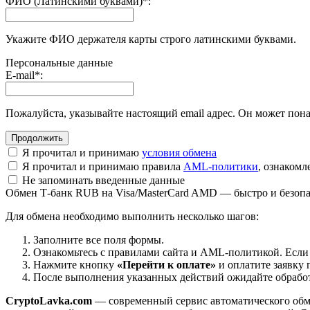
ФИО (Латинскими буквами)
*
:
Укажите ФИО держателя карты строго латинскими буквами.
Персональные данные
E-mail
*
:
Пожалуйста, указывайте настоящий email адрес. Он может пона
Я прочитал и принимаю
условия обмена
Я прочитал и принимаю правила
AML-политики
, ознаком
Не запоминать введенные данные
Обмен Т-банк RUB на Visa/MasterCard AMD — быстро и безоп
Для обмена необходимо выполнить несколько шагов:
Заполните все поля формы.
Ознакомьтесь с правилами сайта и AML-политикой. Если
Нажмите кнопку
«Перейти к оплате»
и оплатите заявку 
После выполнения указанных действий ожидайте обработк
CryptoLavka.com
— современный сервис автоматического обм