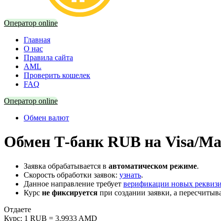
Оператор online
Главная
О нас
Правила сайта
AML
Проверить кошелек
FAQ
Оператор online
Обмен валют
Обмен Т-банк RUB на Visa/Ma
Заявка обрабатывается в
автоматическом режиме
.
Скорость обработки заявок:
узнать
.
Данное направление требует
верификации новых реквиз
Курс
не фиксируется
при создании заявки, а пересчитыв
Отдаете
Курс:
1 RUB = 3.9933 AMD