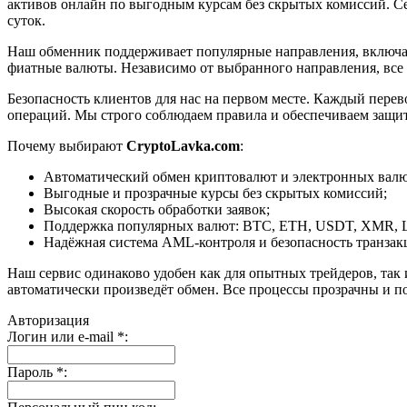
активов онлайн по выгодным курсам без скрытых комиссий. Се
суток.
Наш обменник поддерживает популярные направления, включая B
фиатные валюты. Независимо от выбранного направления, все
Безопасность клиентов для нас на первом месте. Каждый пере
операций. Мы строго соблюдаем правила и обеспечиваем защи
Почему выбирают
CryptoLavka.com
:
Автоматический обмен криптовалют и электронных валют
Выгодные и прозрачные курсы без скрытых комиссий;
Высокая скорость обработки заявок;
Поддержка популярных валют: BTC, ETH, USDT, XMR, 
Надёжная система AML-контроля и безопасность транзак
Наш сервис одинаково удобен как для опытных трейдеров, так 
автоматически произведёт обмен. Все процессы прозрачны и п
Авторизация
Логин или e-mail
*
:
Пароль
*
: