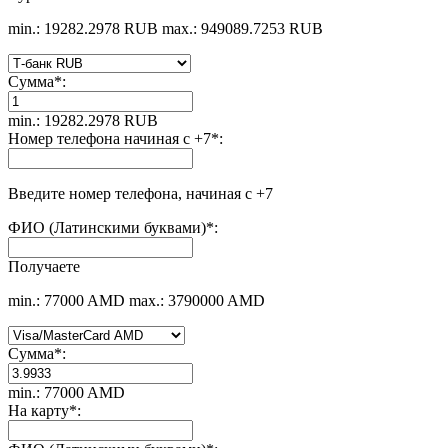
min.: 19282.2978 RUB
max.: 949089.7253 RUB
Сумма
*
:
min.: 19282.2978 RUB
Номер телефона начиная с +7
*
:
Введите номер телефона, начиная с +7
ФИО (Латинскими буквами)
*
:
Получаете
min.: 77000 AMD
max.: 3790000 AMD
Сумма
*
:
min.: 77000 AMD
На карту
*
: