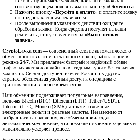
Если вы принимаете условия, поставьте галочку в
соответствующем поле и нажмите кнопку
«Обменять»
.
Нажмите кнопку
«Перейти к оплате»
и оплатите заявку
по предоставленным реквизитам.
После выполнения указанных действий ожидайте
обработки заявки. Когда средства поступят на ваши
реквизиты, статус изменится на
«Выполненная
заявка»
.
CryptoLavka.com
— современный сервис автоматического
обмена криптовалют и электронных валют, работающий в
режиме
24/7
. Мы предлагаем быстрый и надёжный обмен
цифровых активов онлайн по выгодным курсам без скрытых
комиссий. Сервис доступен по всей России и в других
странах, обеспечивая удобный доступ к операциям с
криптовалютой в любое время суток.
Наш обменник поддерживает популярные направления,
включая Bitcoin (BTC), Ethereum (ETH), Tether (USDT),
Litecoin (LTC), Monero (XMR), а также различные
электронные деньги и фиатные валюты. Независимо от
выбранного направления, все обмены происходят в
автоматическом режиме
, что позволяет избежать задержек и
максимально ускоряет процесс.
Безопасность клиентов для нас на первом месте. Каждый