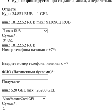
Курс
не фиксируется
при создании заявки, а пересчитыв
Отдаете
Курс:
34.851 RUB = 1 GEL
min.: 18122.52 RUB
max.: 913096.2 RUB
Сумма
*
:
min.: 18122.52 RUB
Номер телефона начиная с +7
*
:
Введите номер телефона, начиная с +7
ФИО (Латинскими буквами)
*
:
Получаете
min.: 520 GEL
max.: 26200 GEL
Сумма
*
: